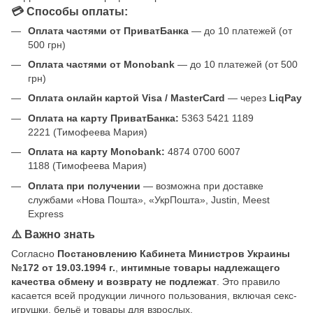
💳 Способы оплаты:
Оплата частями от ПриватБанка
— до 10 платежей (от
500 грн)
Оплата частями от Monobank
— до 10 платежей (от 500
грн)
Оплата онлайн картой Visa / MasterCard
— через
LiqPay
Оплата на карту ПриватБанка:
5363 5421 1189
2221 (Тимофеева Мария)
Оплата на карту Monobank:
4874 0700 6007
1188 (Тимофеева Мария)
Оплата при получении
— возможна при доставке
службами «Нова Пошта», «УкрПошта», Justin, Meest
Express
⚠️ Важно знать
Согласно
Постановлению Кабинета Министров Украины
№172 от 19.03.1994 г.
,
интимные товары надлежащего
качества обмену и возврату не подлежат
. Это правило
касается всей продукции личного пользования, включая секс-
игрушки, бельё и товары для взрослых.