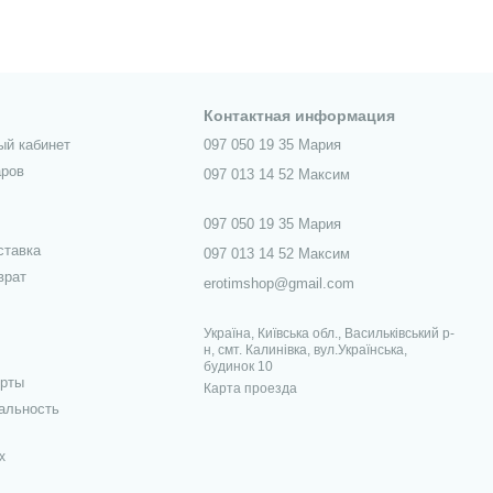
Контактная информация
ый кабинет
097 050 19 35 Мария
аров
097 013 14 52 Максим
097 050 19 35 Мария
ставка
097 013 14 52 Максим
врат
erotimshop@gmail.com
Україна, Київська обл., Васильківський р-
н, смт. Калинівка, вул.Українська,
будинок 10
ерты
Карта проезда
альность
х