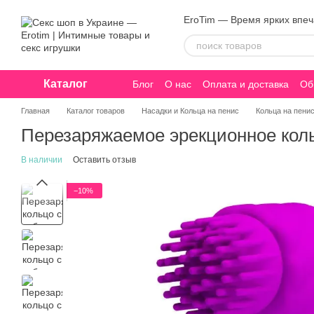
Перейти к основному контенту
EroTim — Время ярких впе
Каталог
Блог
О нас
Оплата и доставка
Об
Конфиденциальность
Главная
Каталог товаров
Насадки и Кольца на пенис
Кольца на пени
Перезаряжаемое эрекционное коль
В наличии
Оставить отзыв
−10%