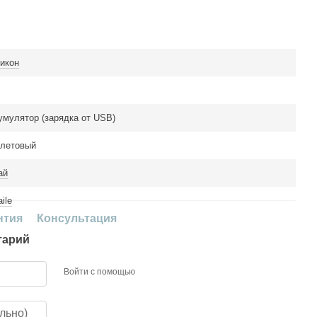
икон
умулятор (зарядка от USB)
летовый
ай
ile
нтия
Консультация
тарий
Войти с помощью