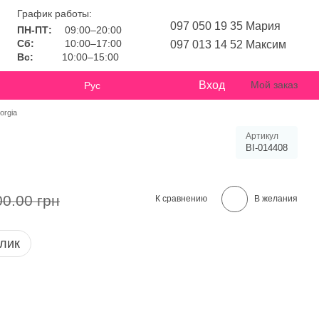
График работы:
097 050 19 35 Мария
ПН-ПТ:
09:00–20:00
Сб:
10:00–17:00
097 013 14 52 Максим
Вс:
10:00–15:00
Вход
Мой заказ
Рус
orgia
Артикул
BI-014408
00.00 грн
К сравнению
В желания
клик