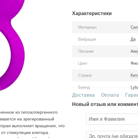
Характеристики
Материал
Сил
Вибрация
Да
Питание
Акк
Цвет
Фио
Страна
Кит
Бренд
Lyba
Доставка
Оплата
Гара
Новый отзыв или коммен
лненное из гипоаллергенного
девается на эрегированный
оторая выполняет вращения, что
от стимуляции клитора.