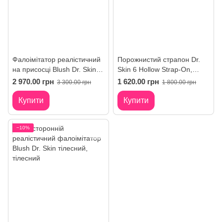
Фалоімітатор реалістичний
Порожнистий страпон Dr.
на присосці Blush Dr. Skin
Skin 6 Hollow Strap-On,
Dr. Shepherd коричневий
тілесний
2 970.00 грн
1 620.00 грн
3 300.00 грн
1 800.00 грн
Купити
Купити
−10%