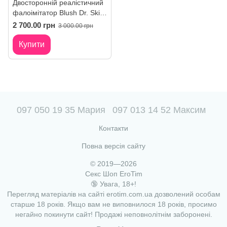
Двосторонній реалістичний
фалоімітатор Blush Dr. Skin
тілесний
2 700.00 грн
3 000.00 грн
Купити
097 050 19 35 Мария
097 013 14 52 Максим
Контакти
Повна версія сайту
© 2019—2026
Секс Шоп EroTim
🔞 Увага, 18+!
Перегляд матеріалів на сайті erotim.com.ua дозволений особам
старше 18 років. Якщо вам не виповнилося 18 років, просимо
негайно покинути сайт! Продажі неповнолітнім заборонені.