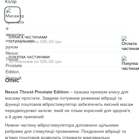
Колір
ОПЛАТА ЧАСТИНАМИ
10 платежів по 585.00 грн
ПОКУПКА ЧАСТИНАМИ
10 платежів по 585.00 грн
Опис
Nexus Thrust Prostate Edition
– іграшка преміум-класу для
масажу простати. Завдяки потужним режимам вібрації та
функції поштовхів вібростимулятор забезпечить якісний масаж
передміхурової залози, який не тільки корисний для здоров'я,
а й дуже приємний.
Нижню частину вібростимулятора доповнено щільними
ребрами для стимуляції промежини. Поєднання вібрації та
м'яких поштовхів дозволить отримати максимальну