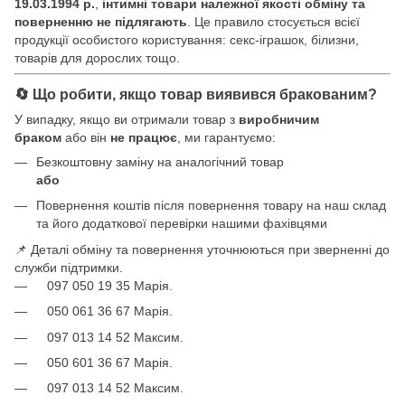
19.03.1994 р.
,
інтимні товари належної якості обміну та
поверненню не підлягають
. Це правило стосується всієї
продукції особистого користування: секс-іграшок, білизни,
товарів для дорослих тощо.
🔄 Що робити, якщо товар виявився бракованим?
У випадку, якщо ви отримали товар з
виробничим
браком
або він
не працює
, ми гарантуємо:
Безкоштовну заміну на аналогічний товар
або
Повернення коштів після повернення товару на наш склад
та його додаткової перевірки нашими фахівцями
📌 Деталі обміну та повернення уточнюються при зверненні до
служби підтримки.
097 050 19 35 Марія.
050 061 36 67 Марія.
097 013 14 52 Максим.
050 601 36 67 Марія.
097 013 14 52 Максим.