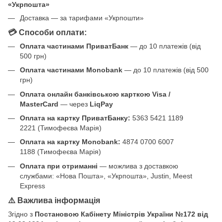
«Укрпошта»
Доставка — за тарифами «Укрпошти»
💳 Способи оплати:
Оплата частинами ПриватБанк
— до 10 платежів (від
500 грн)
Оплата частинами Monobank
— до 10 платежів (від 500
грн)
Оплата онлайн банківською карткою Visa /
MasterCard
— через
LiqPay
Оплата на картку ПриватБанку:
5363 5421 1189
2221 (Тимофеєва Марія)
Оплата на картку Monobank:
4874 0700 6007
1188 (Тимофеєва Марія)
Оплата при отриманні
— можлива з доставкою
службами: «Нова Пошта», «Укрпошта», Justin, Meest
Express
⚠️ Важлива інформація
Згідно з
Постановою Кабінету Міністрів України №172 від