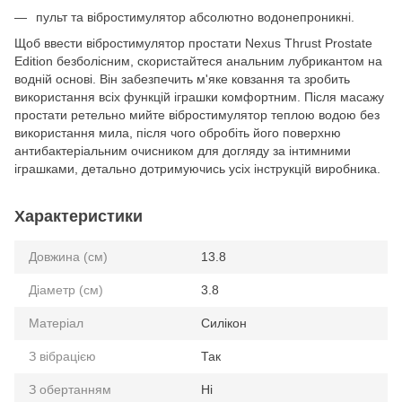
пульт та вібростимулятор абсолютно водонепроникні.
Щоб ввести вібростимулятор простати Nexus Thrust Prostate
Edition безболісним, скористайтеся анальним лубрикантом на
водній основі. Він забезпечить м'яке ковзання та зробить
використання всіх функцій іграшки комфортним. Після масажу
простати ретельно мийте вібростимулятор теплою водою без
використання мила, після чого обробіть його поверхню
антибактеріальним очисником для догляду за інтимними
іграшками, детально дотримуючись усіх інструкцій виробника.
Характеристики
Довжина (см)
13.8
Діаметр (см)
3.8
Матеріал
Силікон
З вібрацією
Так
З обертанням
Ні