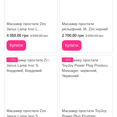
Масажер простати Zini
Масажер простати
Janus Lamp Iron L,
рельєфний, M, Zini чорний
бордовий
4 050.00 грн
2 700.00 грн
4 500.00 грн
3 000.00 грн
Купити
Купити
−10%
−10%
Масажер простати Zini
Масажер простати ToyJoy
Janus Lamp Iron S,
Power Plug Prostate