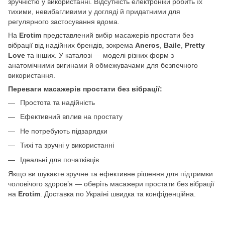
зручністю у використанні. Відсутність електроніки робить їх
тихими, невибагливими у догляді й придатними для
регулярного застосування вдома.
На
Erotim
представлений вибір масажерів простати без
вібрації від надійних брендів, зокрема
Aneros
,
Baile
,
Pretty
Love
та інших. У каталозі — моделі різних форм з
анатомічними вигинами й обмежувачами для безпечного
використання.
Переваги масажерів простати без вібрації:
Простота та надійність
Ефективний вплив на простату
Не потребують підзарядки
Тихі та зручні у використанні
Ідеальні для початківців
Якщо ви шукаєте зручне та ефективне рішення для підтримки
чоловічого здоров’я — оберіть масажери простати без вібрації
на
Erotim
. Доставка по Україні швидка та конфіденційна.