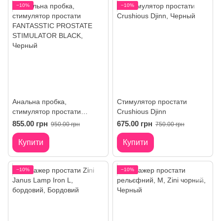
−10%
−10%
Анальна пробка,
Стимулятор простати
стимулятор простати
Crushious Djinn
FANTASSTIC PROSTATE
855.00 грн
675.00 грн
950.00 грн
750.00 грн
STIMULATOR BLACK
Купити
Купити
−10%
−10%