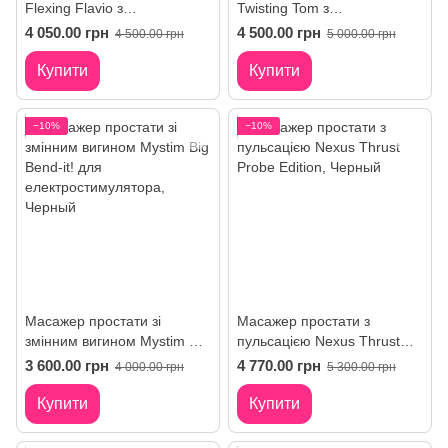
Flexing Flavio з
Twisting Tom з
моделюванням форми для
моделюванням форми для
4 050.00 грн
4 500.00 грн
4 500.00 грн
5 000.00 грн
електростимулятора,
електростимулятора,
діаметр 3см
діаметр 3,7см
Купити
Купити
−10%
−10%
Масажер простати зі
Масажер простати з
змінним вигином Mystim Big
пульсацією Nexus Thrust
Bend-it! для
Probe Edition
3 600.00 грн
4 770.00 грн
4 000.00 грн
5 300.00 грн
електростимулятора
Купити
Купити