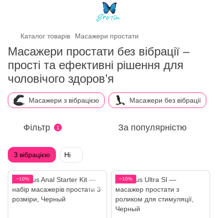
Каталог товарів
Масажери простати
Масажери простати без вібрації –
прості та ефективні рішення для
чоловічого здоров’я
Масажери з вібрацією
Масажери без вібрації
Фільтр
За популярністю
1
З вібрацією
Ні
−10%
−10%