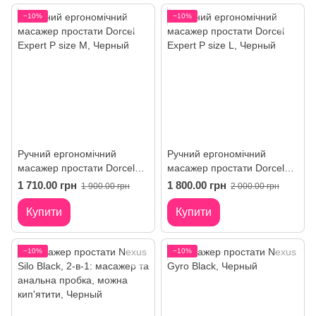
−10%
−10%
Ручний ергономічний
Ручний ергономічний
масажер простати Dorcel
масажер простати Dorcel
Expert P size M
Expert P size L
1 710.00 грн
1 800.00 грн
1 900.00 грн
2 000.00 грн
Купити
Купити
−10%
−10%