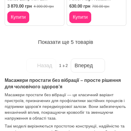
бордовий
Massager, червоний
3 870.00 грн
630.00 грн
4 300.00 грн
700.00 грн
Купити
Купити
Показати ще 5 товарів
Назад
Вперед
1
з 2
Масажери простати без вібрації – просте рішення
для чоловічого здоров’я
Масажери простати без вібрації — це класичний варіант
пристроїв, призначених для профілактики застійних процесів і
підтримки здоров’я передміхурової залози. Вони забезпечують
механічний вплив, покращуючи кровообіг та зменшуючи
напруження в області таза.
Такі моделі вирізняються простотою конструкції, надійністю та