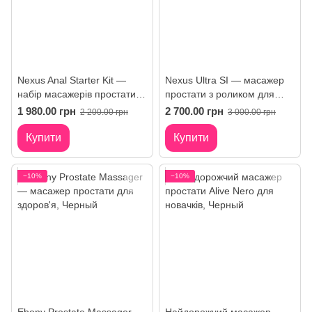
Nexus Anal Starter Kit —
Nexus Ultra SI — масажер
набір масажерів простати 3
простати з роликом для
розміри
стимуляції
1 980.00 грн
2 700.00 грн
2 200.00 грн
3 000.00 грн
Купити
Купити
−10%
−10%