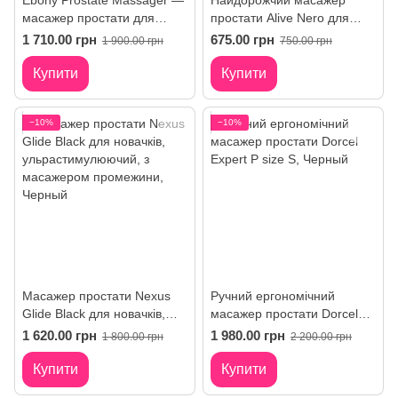
Ebony Prostate Massager —
Найдорожчий масажер
масажер простати для
простати Alive Nero для
здоров'я
новачків
1 710.00 грн
675.00 грн
1 900.00 грн
750.00 грн
Купити
Купити
−10%
−10%
Масажер простати Nexus
Ручний ергономічний
Glide Black для новачків,
масажер простати Dorcel
ульрастимулюючий, з
Expert P size S
1 620.00 грн
1 980.00 грн
1 800.00 грн
2 200.00 грн
масажером промежини
Купити
Купити