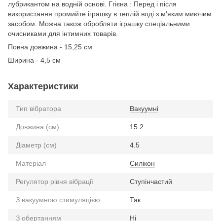
лубрикантом на водній основі. Ггієна : Перед і після
використання промийте іграшку в теплій воді з м'яким миючим
засобом. Можна також обробляти іграшку спеціальними
очисниками для інтимних товарів.
Повна довжина - 15,25 см
Ширина - 4,5 см
Характеристики
Тип вібратора
Вакуумні
Довжина (см)
15.2
Діаметр (см)
4.5
Матеріал
Силікон
Регулятор рівня вібрації
Ступінчастий
З вакуумною стимуляцією
Так
З обертанням
Ні