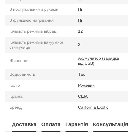
З поступальними рухами
Ні
З функцією нагрівання
Ні
Кількість режимів вібрації
12
Кількість режимів вакуумної
3
стимуляції
Акумулятор (зарядка
Живлення
від USB)
Водостійкість
Так
Колір
Рожевий
Країна
США
Бренд
California Exotic
Доставка
Оплата
Гарантія
Консультація