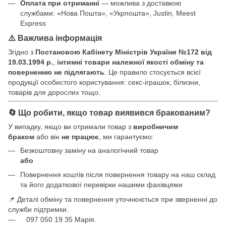
Оплата при отриманні
— можлива з доставкою
службами: «Нова Пошта», «Укрпошта», Justin, Meest
Express
⚠️ Важлива інформація
Згідно з
Постановою Кабінету Міністрів України №172 від
19.03.1994 р.
,
інтимні товари належної якості обміну та
поверненню не підлягають
. Це правило стосується всієї
продукції особистого користування: секс-іграшок, білизни,
товарів для дорослих тощо.
🔄 Що робити, якщо товар виявився бракованим?
У випадку, якщо ви отримали товар з
виробничим
браком
або він
не працює
, ми гарантуємо:
Безкоштовну заміну на аналогічний товар
або
Повернення коштів після повернення товару на наш склад
та його додаткової перевірки нашими фахівцями
📌 Деталі обміну та повернення уточнюються при зверненні до
служби підтримки.
097 050 19 35 Марія.