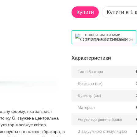
Купити
Купити в 1 к
ОПЛАТА ЧАСТИНАМИ
10 платежів по 162.00 грн
Характеристики
Тип вібратора
Довжина (см)
Діаметр (см)
Матеріал
льну форму, яка зачіпає і
ь точку G, звужена центральна
Регулятор рівня вібрації
мулятор масажує клітор.
З вакуумною стимуляцією
шовується в голівці вібратора, а