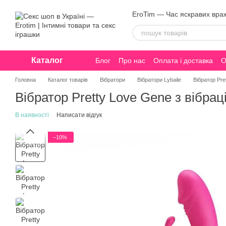
Перейти до основного контенту
EroTim — Час яскравих вра
Каталог
Блог
Про нас
Оплата і доставка
О
Конфіденційність
Головна
Каталог товарів
Вібратори
Вібратори Lybaile
Вібратор Pre
Вібратор Pretty Love Gene з вібраці
В наявності
Написати відгук
−10%