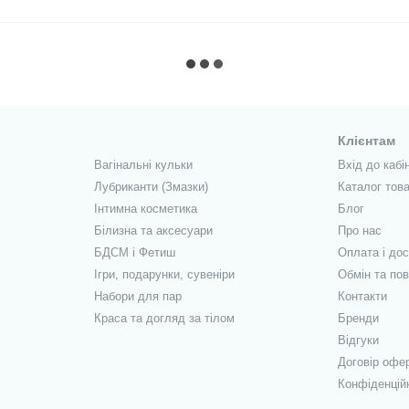
Клієнтам
Вагінальні кульки
Вхід до кабі
Лубриканти (Змазки)
Каталог това
Інтимна косметика
Блог
Білизна та аксесуари
Про нас
БДСМ і Фетиш
Оплата і до
Ігри, подарунки, сувеніри
Обмін та по
Набори для пар
Контакти
Краса та догляд за тілом
Бренди
Відгуки
Договір офе
Конфіденцій