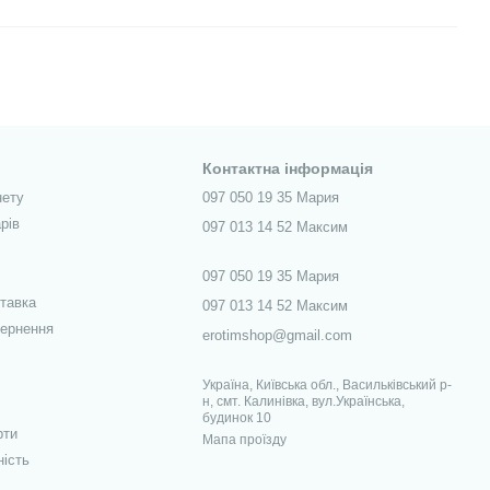
Контактна інформація
нету
097 050 19 35 Мария
рів
097 013 14 52 Максим
097 050 19 35 Мария
ставка
097 013 14 52 Максим
вернення
erotimshop@gmail.com
Україна, Київська обл., Васильківський р-
н, смт. Калинівка, вул.Українська,
будинок 10
рти
Мапа проїзду
ність