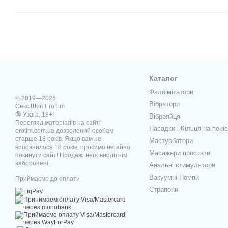
Каталог
Фалоімітатори
© 2019—2026
Вібратори
Секс Шоп EroTim
🔞 Увага, 18+!
Віброяйця
Перегляд матеріалів на сайті
Насадки і Кільця на пеніс
erotim.com.ua дозволений особам
старше 18 років. Якщо вам не
Мастурбатори
виповнилося 18 років, просимо негайно
Масажери простати
покинути сайт! Продажі неповнолітнім
заборонені.
Анальні стимулятори
Вакуумні Помпи
Приймаємо до оплати
Страпони