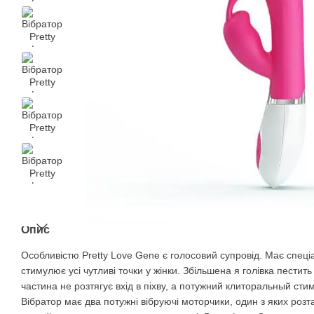
Опис
Особливістю Pretty Love Gene є голосовий супровід. Має спеціа
стимулює усі чутливі точки у жінки. Збільшена я голівка пестит
частина не розтягує вхід в піхву, а потужний клиторальный сти
Вібратор має два потужні вібруючі моторчики, один з яких розта