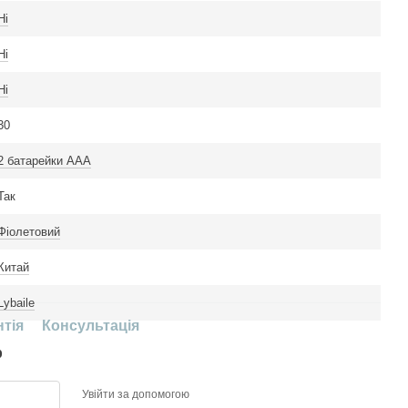
Ні
Ні
Ні
30
2 батарейки ААА
Так
Фіолетовий
Китай
Lybaile
нтія
Консультація
р
Увійти за допомогою