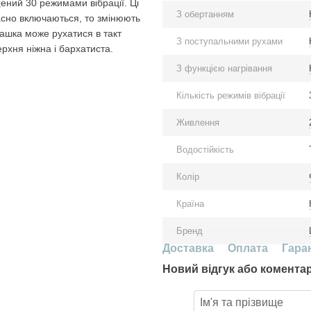
ений 30 режимами вібрації. Ці
З обертанням
асно включаються, то змінюють
ашка може рухатися в такт
З поступальними рухами
рхня ніжна і бархатиста.
З функцією нагрівання
Кількість режимів вібрації
Живлення
Водостійкість
Колір
Країна
Бренд
Доставка
Оплата
Гара
Новий відгук або комента