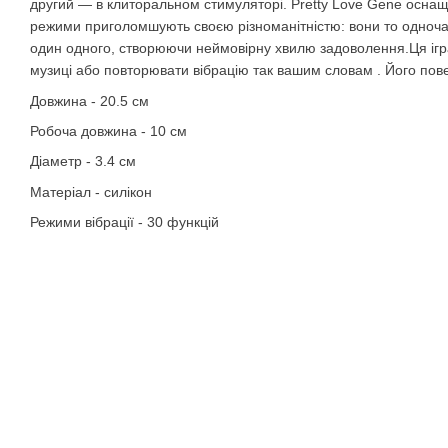
другий ― в клиторальном стимуляторі. Pretty Love Gene оснащ
режими приголомшують своєю різноманітністю: вони то одноч
один одного, створюючи неймовірну хвилю задоволення.Ця ігр
музиці або повторювати вібрацію так вашим словам . Його пове
Довжина - 20.5 см
Робоча довжина - 10 см
Діаметр - 3.4 см
Матеріал - силікон
Режими вібрації - 30 функцій