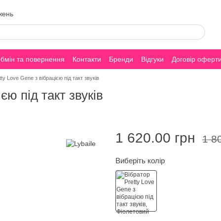
жень
бмін та повернення
Контакти
Бренди
Відгуки
Договір оферт
tty Love Gene з вібрацією під такт звуків
єю під такт звуків
1 620.00 грн
1 8
Виберіть колір