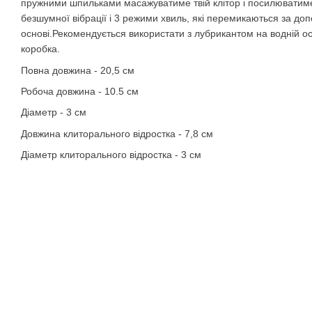
пружними шпильками масажуватиме твій клітор і посилюватиме
безшумної вібрації і 3 режими хвиль, які перемикаються за до
основі.Рекомендується використати з лубрикантом на водній ос
коробка.
Повна довжина - 20,5 см
Робоча довжина - 10.5 см
Діаметр - 3 см
Довжина клиторального відростка - 7,8 см
Діаметр клиторального відростка - 3 см