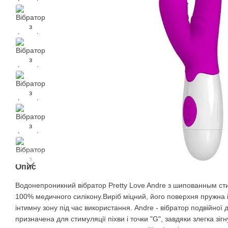
Опис
Водонепроникний вібратор Pretty Love Andre з шипованным ст
100% медичного силікону.Виріб міцний, його поверхня пружна і
інтимну зону під час використання. Andre - вібратор подвійної д
призначена для стимуляції піхви і точки "G", завдяки злегка зігн