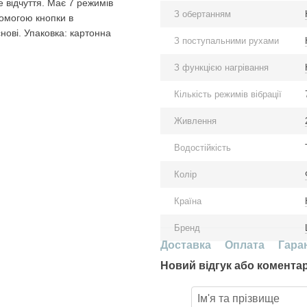
 відчуття. Має 7 режимів
З обертанням
помогою кнопки в
нові. Упаковка: картонна
З поступальними рухами
З функцією нагрівання
Кількість режимів вібрації
Живлення
Водостійкість
Колір
Країна
Бренд
Доставка
Оплата
Гара
Новий відгук або комента