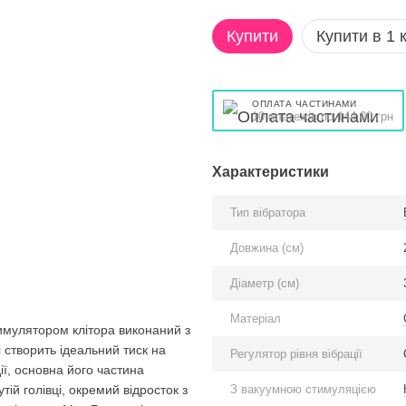
Купити
Купити в 1 к
ОПЛАТА ЧАСТИНАМИ
10 платежів по 144.00 грн
Характеристики
Тип вібратора
Довжина (см)
Діаметр (см)
Матеріал
имулятором клітора виконаний з
 створить ідеальний тиск на
Регулятор рівня вібрації
ії, основна його частина
З вакуумною стимуляцією
утій голівці, окремий відросток з