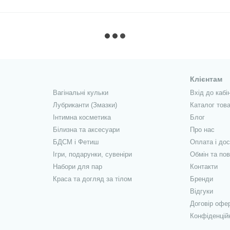
Клієнтам
Вагінальні кульки
Вхід до кабі
Лубриканти (Змазки)
Каталог това
Інтимна косметика
Блог
Білизна та аксесуари
Про нас
БДСМ і Фетиш
Оплата і до
Ігри, подарунки, сувеніри
Обмін та по
Набори для пар
Контакти
Краса та догляд за тілом
Бренди
Відгуки
Договір офе
Конфіденцій