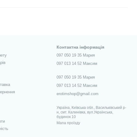
Контактна інформація
нету
097 050 19 35 Мария
рів
097 013 14 52 Максим
097 050 19 35 Мария
ставка
097 013 14 52 Максим
вернення
erotimshop@gmail.com
Україна, Київська обл., Васильківський р-
н, смт. Калинівка, вул.Українська,
будинок 10
рти
Мапа проїзду
ність