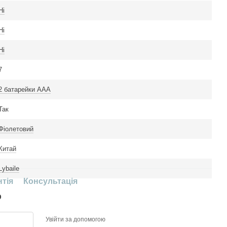
Ні
Ні
Ні
7
2 батарейки ААА
Так
Фіолетовий
Китай
Lybaile
нтія
Консультація
р
Увійти за допомогою