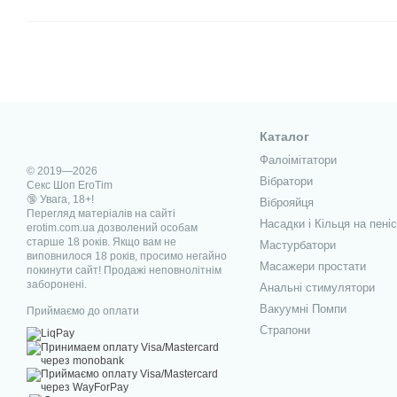
Каталог
Фалоімітатори
© 2019—2026
Вібратори
Секс Шоп EroTim
🔞 Увага, 18+!
Віброяйця
Перегляд матеріалів на сайті
Насадки і Кільця на пеніс
erotim.com.ua дозволений особам
старше 18 років. Якщо вам не
Мастурбатори
виповнилося 18 років, просимо негайно
Масажери простати
покинути сайт! Продажі неповнолітнім
заборонені.
Анальні стимулятори
Вакуумні Помпи
Приймаємо до оплати
Страпони