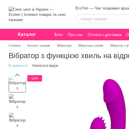
Перейти до основного контенту
EroTim — Час яскравих вра
Каталог
Блог
Про нас
Оплата і доставка
О
Конфіденційність
Головна
Каталог товарів
Вібратори
Вібратори Lybaile
Вібратор з ф
Вібратор з функцією хвиль на відро
В наявності
Написати відгук
−10%