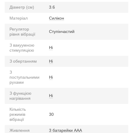
Діаметр (см)
3.6
Матеріал
Силікон
Регулятор
Ступінчастий
рівня вібрації
З вакуумною
Ні
стимуляцією
З обертанням
Ні
З
поступальними
Ні
рухами
З функцією
Ні
нагрівання
Кількість
режимів
30
вібрації
Живлення
3 батарейки ААА