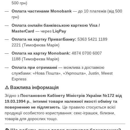
500 грн)
Оплата частинами Monobank
— до 10 платежів (від 500
грн)
Оплата онлайн банківською карткою Visa /
MasterCard
— через
LiqPay
Оплата на картку ПриватБанку:
5363 5421 1189
2221 (Тимофеєва Марія)
Оплата на картку Monobank:
4874 0700 6007
1188 (Тимофеєва Марія)
Оплата при отриманні
— можлива з доставкою
службами: «Нова Пошта», «Укрпошта», Justin, Meest
Express
⚠️ Важлива інформація
Згідно з
Постановою Кабінету Міністрів України №172 від
19.03.1994 р.
,
інтимні товари належної якості обміну та
поверненню не підлягають
. Це правило стосується всієї
продукції особистого користування: секс-іграшок, білизни,
товарів для дорослих тощо.