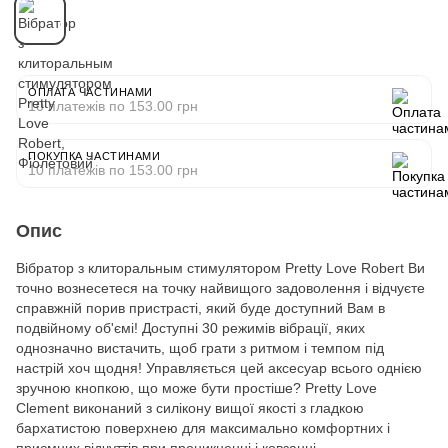
ОПЛАТА ЧАСТИНАМИ
10 платежів по 153.00 грн
ПОКУПКА ЧАСТИНАМИ
10 платежів по 153.00 грн
Опис
Вібратор з клиторальным стимулятором Pretty Love Robert Ви
точно вознесетеся на точку найвищого задоволення і відчуєте
справжній порив пристрасті, який буде доступний Вам в
подвійному об'ємі! Доступні 30 режимів вібрації, яких
однозначно вистачить, щоб грати з ритмом і темпом під
настрій хоч щодня! Управляється цей аксесуар всього однією
зручною кнопкою, що може бути простіше? Pretty Love
Clement виконаний з силікону вищої якості з гладкою
бархатистою поверхнею для максимально комфортних і
приємних відчуттів при проникненні і ковзанні.