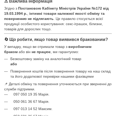
⚠️ Важлива інформація
Згідно з
Постановою Кабінету Міністрів України №172 від
19.03.1994 р.
,
інтимні товари належної якості обміну та
поверненню не підлягають
. Це правило стосується всієї
продукції особистого користування: секс-іграшок, білизни,
товарів для дорослих тощо.
🔄 Що робити, якщо товар виявився бракованим?
У випадку, якщо ви отримали товар з
виробничим
браком
або він
не працює
, ми гарантуємо:
Безкоштовну заміну на аналогічний товар
або
Повернення коштів після повернення товару на наш склад
та його додаткової перевірки нашими фахівцями
📌 Деталі обміну та повернення уточнюються при зверненні до
служби підтримки.
097 050 19 35 Марія.
050 061 36 67 Марія.
097 013 14 52 Максим.