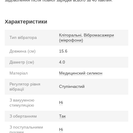
Характеристики
Кліторальні
,
Вібромасажери
Тип вібратора
(мікрофони)
Довжина (см)
15.6
Діаметр (см)
4.0
Матеріал
Медицинский силикон
Регулятор рівня
Ступінчастий
вібрації
З вакуумною
Ні
стимуляцією
З обертанням
Так
З поступальними
Ні
рухами