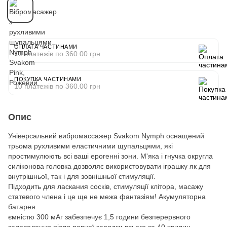
ОПЛАТА ЧАСТИНАМИ
10 платежів по 360.00 грн
ПОКУПКА ЧАСТИНАМИ
10 платежів по 360.00 грн
Опис
Універсальний вибромассажер Svakom Nymph оснащений
трьома рухливими еластичними щупальцями, які
простимулюють всі ваші ерогенні зони. М'яка і гнучка округла
силіконова головка дозволяє використовувати іграшку як для
внутрішньої, так і для зовнішньої стимуляції.
Підходить для ласкания сосків, стимуляції клітора, масажу
статевого члена і це ще не межа фантазіям! Акумуляторна
батарея
ємністю 300 мАг забезпечує 1,5 години безперервного
задоволення після повної зарядки всього за 40 хвилин.