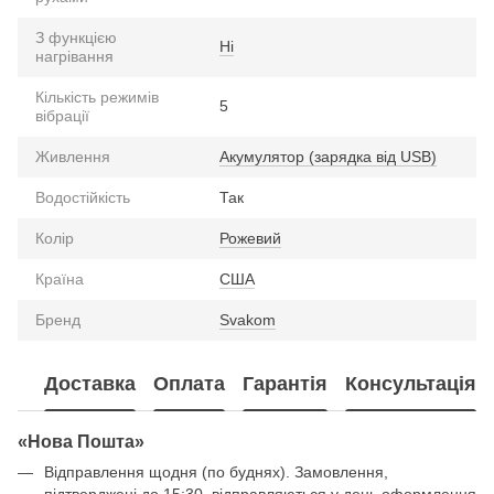
З функцією
Ні
нагрівання
Кількість режимів
5
вібрації
Живлення
Акумулятор (зарядка від USB)
Водостійкість
Так
Колір
Рожевий
Країна
США
Бренд
Svakom
Доставка
Оплата
Гарантія
Консультація
«Нова Пошта»
Відправлення щодня (по буднях). Замовлення,
підтверджені до 15:30, відправляються у день оформлення