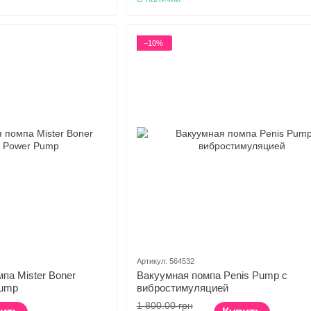
−10%
Артикул: 564532
па Mister Boner
Вакуумная помпа Penis Pump с
Pump
вибростимуляцией
1 800.00 грн