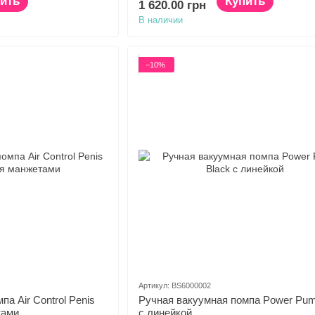
ить
Купить
1 620.00 грн
В наличии
−10%
Артикул: BS6000002
а Air Control Penis
Ручная вакуумная помпа Power Pum
тами
с линейкой