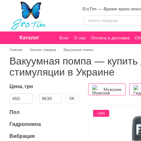
Перейти к основному контенту
EroTim — Время ярких впе
Каталог
Блог
О нас
Оплата и доставка
Об
Конфиденциальность
Главная
Каталог товаров
Вакуумные помпы
Вакуумная помпа — купить 
стимуляции в Украине
Цена, грн
Мужские
От Цена, грн
До Цена, грн
OK
Пол
−10%
Гидропомпа
Вибрация