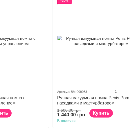
−10%
1
Артикул: BM-009033
мная помпа с
Ручная вакуумная помпа Penis Pom
влением
насадками и мастурбатором
1 600.00 грн
ить
Купить
1 440.00 грн
В наличии