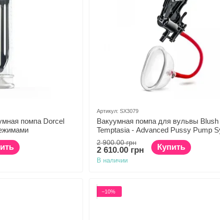
Артикул: SX3079
умная помпа Dorcel
Вакуумная помпа для вульвы Blush
режимами
Temptasia - Advanced Pussy Pump 
2 900.00 грн
ить
Купить
2 610.00 грн
В наличии
−10%