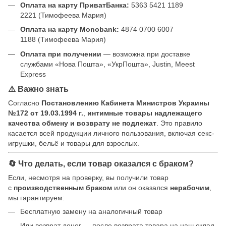
Оплата на карту ПриватБанка:
5363 5421 1189
2221 (Тимофеева Мария)
Оплата на карту Monobank:
4874 0700 6007
1188 (Тимофеева Мария)
Оплата при получении
— возможна при доставке
службами «Нова Пошта», «УкрПошта», Justin, Meest
Express
⚠️ Важно знать
Согласно
Постановлению Кабинета Министров Украины
№172 от 19.03.1994 г.
,
интимные товары надлежащего
качества обмену и возврату не подлежат
. Это правило
касается всей продукции личного пользования, включая секс-
игрушки, бельё и товары для взрослых.
🔄 Что делать, если товар оказался с браком?
Если, несмотря на проверку, вы получили товар
с
производственным браком
или он оказался
нерабочим
,
мы гарантируем:
Бесплатную замену на аналогичный товар
Или возврат денег — после возврата товара на наш склад