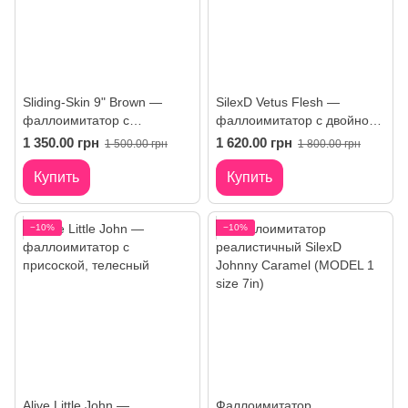
Sliding-Skin 9" Brown —
SilexD Vetus Flesh —
фаллоимитатор с
фаллоимитатор с двойной
подвижной кожей и двойной
плотностью и присоской
1 350.00 грн
1 620.00 грн
1 500.00 грн
1 800.00 грн
плотностью
Купить
Купить
−10%
−10%
Alive Little John —
Фаллоимитатор