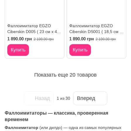
Фаллоимитатор EGZO
Фаллоимитатор EGZO
Ciberskin D005 ( 23 см х 4,5
Ciberskin DS001 ( 18,5 см х
см )
4 см )
1 890.00 грн
1 890.00 грн
2 100.00 грн
2 100.00 грн
Купить
Купить
Показать еще 20 товаров
Назад
Вперед
1
из 30
Фаллоимитаторы — классика, проверенная
временем
Фаллоимитатор
(или дилдо) — одна из самых популярных