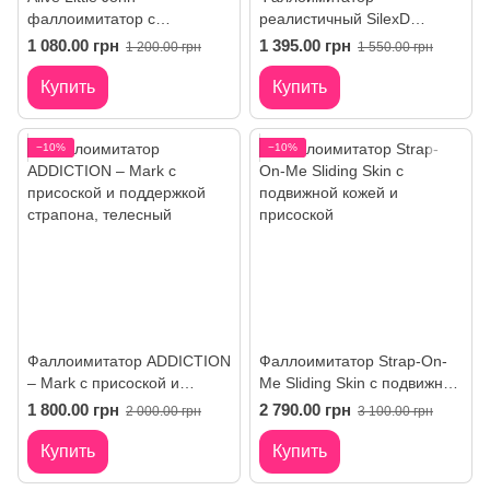
фаллоимитатор с
реалистичный SilexD
присоской
Johnny Caramel (MODEL 1
1 080.00 грн
1 395.00 грн
1 200.00 грн
1 550.00 грн
size 7in)
Купить
Купить
−10%
−10%
Фаллоимитатор ADDICTION
Фаллоимитатор Strap-On-
– Mark с присоской и
Me Sliding Skin с подвижной
поддержкой страпона
кожей и присоской
1 800.00 грн
2 790.00 грн
2 000.00 грн
3 100.00 грн
Купить
Купить