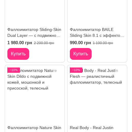
Фаллоимитатор Sliding-Skin
Фаллоимитатор BAILE
Dual Layer — с подвижной
Sliding Skin 8.1 с эффектом
крайней плотью
скользящей кожи и
1 980.00 грн
990.00 грн
2 200.00 грн
1 100.00 грн
присоской
Купить
Купить
−10%
−10%
Фаллоимитатор Nature Skin
Real Body - Real Justin