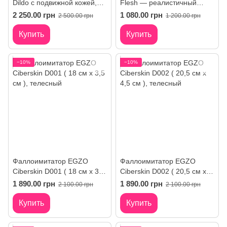
Dildo с подвижной кожей,
Flesh — реалистичный
мошонкой и присоской
фаллоимитатор
2 250.00 грн
1 080.00 грн
2 500.00 грн
1 200.00 грн
Купить
Купить
−10%
−10%
Фаллоимитатор EGZO
Фаллоимитатор EGZO
Ciberskin D001 ( 18 см х 3,5
Ciberskin D002 ( 20,5 см х
см )
4,5 см )
1 890.00 грн
1 890.00 грн
2 100.00 грн
2 100.00 грн
Купить
Купить