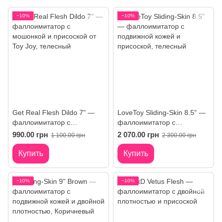
−10%
−10%
Get Real Flesh Dildo 7" —
LoveToy Sliding-Skin 8.5" —
фаллоимитатор с
фаллоимитатор с
мошонкой и присоской от
подвижной кожей и
990.00 грн
2 070.00 грн
1 100.00 грн
2 300.00 грн
Toy Joy
присоской
Купить
Купить
−10%
−10%