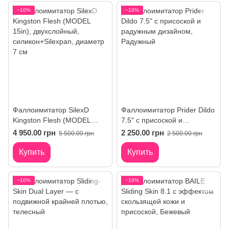
−10%
−10%
Фаллоимитатор SilexD
Фаллоимитатор Prider Dildo
Kingston Flesh (MODEL
7.5" с присоской и
15in), двухслойный,
радужным дизайном
4 950.00 грн
2 250.00 грн
5 500.00 грн
2 500.00 грн
силикон+Silexpan, диаметр
7 см
Купить
Купить
−10%
−10%