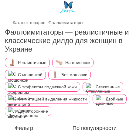
Каталог товаров
Фаллоимитаторы
Фаллоимитаторы — реалистичные и
классические дилдо для женщин в
Украине
Реалистичные
На присоске
С мошонкой
Без мошонки
С эффектом подвижной кожи
Стеклянные
С имитацией выделения жидкости
Двойные
Двухсторонние
Фильтр
По популярности