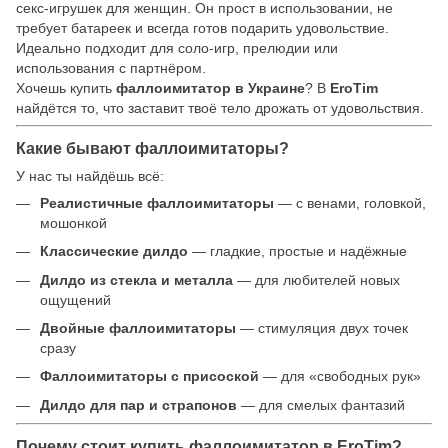
секс-игрушек для женщин. Он прост в использовании, не
требует батареек и всегда готов подарить удовольствие.
Идеально подходит для соло-игр, прелюдии или
использования с партнёром.
Хочешь купить
фаллоимитатор в Украине
? В
EroTim
найдётся то, что заставит твоё тело дрожать от удовольствия.
Какие бывают фаллоимитаторы?
У нас ты найдёшь всё:
Реалистичные фаллоимитаторы
— с венами, головкой,
мошонкой
Классические дилдо
— гладкие, простые и надёжные
Дилдо из стекла и металла
— для любителей новых
ощущений
Двойные фаллоимитаторы
— стимуляция двух точек
сразу
Фаллоимитаторы с присоской
— для «свободных рук»
Дилдо для пар и страпонов
— для смелых фантазий
Почему стоит купить фаллоимитатор в EroTim?