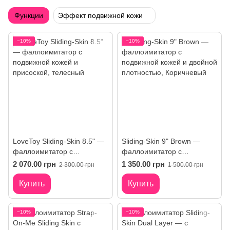
Функции
Эффект подвижной кожи
−10%
−10%
LoveToy Sliding-Skin 8.5" —
Sliding-Skin 9" Brown —
фаллоимитатор с
фаллоимитатор с
подвижной кожей и
подвижной кожей и двойной
2 070.00 грн
1 350.00 грн
2 300.00 грн
1 500.00 грн
присоской
плотностью
Купить
Купить
−10%
−10%