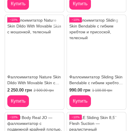
Купить
Купить
−10%
−10%
Фаллоимитатор Nature Skin
Фаллоимитатор Sliding Skin
Dildo With Movable Skin с
Bendable с гибким хребтом
мошонкой
и присоской
2 250.00 грн
990.00 грн
2 500.00 грн
1 100.00 грн
Купить
Купить
−10%
−10%