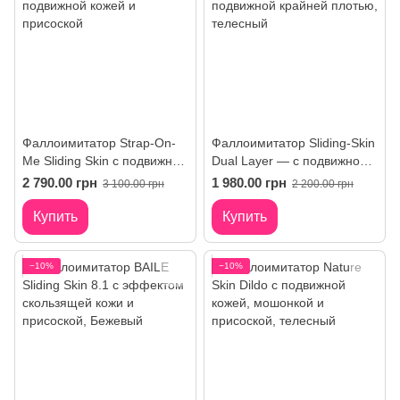
Фаллоимитатор Strap-On-
Фаллоимитатор Sliding-Skin
Me Sliding Skin с подвижной
Dual Layer — с подвижной
кожей и присоской
крайней плотью
2 790.00 грн
1 980.00 грн
3 100.00 грн
2 200.00 грн
Купить
Купить
−10%
−10%