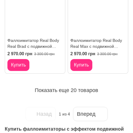
Фаллоимитатор Real Body
Фаллоимитатор Real Body
Real Brad с подвижной
Real Max с подвижной
крайней плотью
крайней плотью
2 970.00 грн
2 970.00 грн
3 300.00 грн
3 300.00 грн
Купить
Купить
Показать еще 20 товаров
Назад
Вперед
1
из 4
Купить фаллоимитаторы с эффектом подвижной