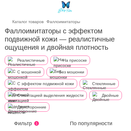
Каталог товаров
Фаллоимитаторы
Фаллоимитаторы с эффектом
подвижной кожи — реалистичные
ощущения и двойная плотность
Реалистичные
На присоске
С мошонкой
Без мошонки
С эффектом подвижной кожи
Стеклянные
С имитацией выделения жидкости
Двойные
Двухсторонние
Фильтр
По популярности
1