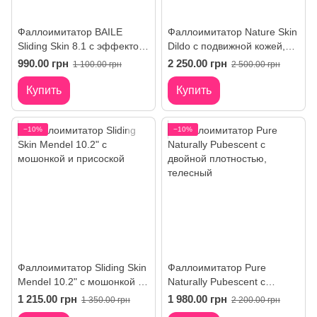
Фаллоимитатор BAILE
Фаллоимитатор Nature Skin
Sliding Skin 8.1 с эффектом
Dildo с подвижной кожей,
скользящей кожи и
мошонкой и присоской
990.00 грн
2 250.00 грн
1 100.00 грн
2 500.00 грн
присоской
Купить
Купить
−10%
−10%
Фаллоимитатор Sliding Skin
Фаллоимитатор Pure
Mendel 10.2" с мошонкой и
Naturally Pubescent с
присоской
двойной плотностью
1 215.00 грн
1 980.00 грн
1 350.00 грн
2 200.00 грн