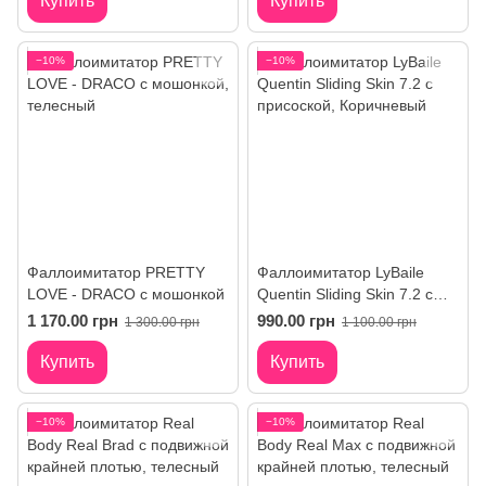
Купить
Купить
−10%
−10%
Фаллоимитатор PRETTY
Фаллоимитатор LyBaile
LOVE - DRACO с мошонкой
Quentin Sliding Skin 7.2 с
присоской
1 170.00 грн
990.00 грн
1 300.00 грн
1 100.00 грн
Купить
Купить
−10%
−10%