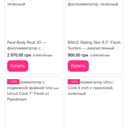
Real Body Real JO —
BAILE Sliding Skin 8,5'' Flesh
фаллоимитатор с
Suction — реалистичный
подвижной крайней плотью
фаллоимитатор
2 970.00 грн
900.00 грн
3 300.00 грн
1 000.00 грн
Купить
Купить
−10%
−10%