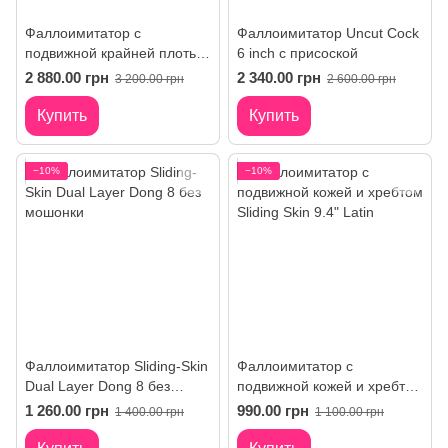
Фаллоимитатор с
Фаллоимитатор Uncut Cock
подвижной крайней плотью
6 inch с присоской
Uncut Cock 7" Flesh от
2 880.00 грн
2 340.00 грн
3 200.00 грн
2 600.00 грн
Pipedream
Купить
Купить
−10%
−10%
Фаллоимитатор Sliding-Skin
Фаллоимитатор с
Dual Layer Dong 8 без
подвижной кожей и хребтом
мошонки
Sliding Skin 9.4" Latin
1 260.00 грн
990.00 грн
1 400.00 грн
1 100.00 грн