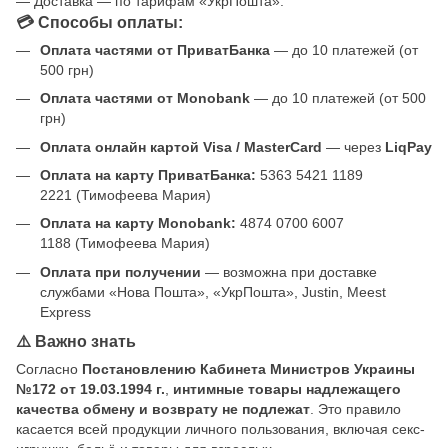
— Доставка — по тарифам «УкрПошта».
💳 Способы оплаты:
Оплата частями от ПриватБанка
— до 10 платежей (от
500 грн)
Оплата частями от Monobank
— до 10 платежей (от 500
грн)
Оплата онлайн картой Visa / MasterCard
— через
LiqPay
Оплата на карту ПриватБанка:
5363 5421 1189
2221 (Тимофеева Мария)
Оплата на карту Monobank:
4874 0700 6007
1188 (Тимофеева Мария)
Оплата при получении
— возможна при доставке
службами «Нова Пошта», «УкрПошта», Justin, Meest
Express
⚠️ Важно знать
Согласно
Постановлению Кабинета Министров Украины
№172 от 19.03.1994 г.
,
интимные товары надлежащего
качества обмену и возврату не подлежат
. Это правило
касается всей продукции личного пользования, включая секс-