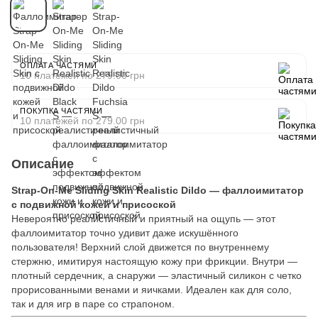
ОПЛАТА ЧАСТЯМИ
10 платежей по 279.00 грн
ПОКУПКА ЧАСТЯМИ
10 платежей по 279.00 грн
Описание
Strap-On-Me Sliding Skin Realistic Dildo — фаллоимитатор
с подвижной кожей и присоской
Невероятно реалистичный и приятный на ощупь — этот
фаллоимитатор точно удивит даже искушённого
пользователя! Верхний слой движется по внутреннему
стержню, имитируя настоящую кожу при фрикции. Внутри —
плотный сердечник, а снаружи — эластичный силикон с четко
прорисованными венами и яичками. Идеален как для соло,
так и для игр в паре со страпоном.