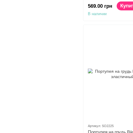
сердечком, экокожа
Купи
569.00 грн
В наличии
Артикул: SO2225
Портупея на грудь Bij