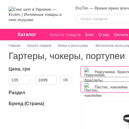
Перейти к основному контенту
EroTim — Время ярких впе
Каталог
Каталог товаров
Блог
О нас
Оплата 
Договор оферты
Конфиденциальнос
Главная
Каталог товаров
Белье и аксессуары
Эротические аксессу
Гартеры, чокеры, портупеи
Цена, грн
Наручники, брасл
От Цена, грн
До Цена, грн
OK
Пестис, наклейки
Раздел
Бренд (Страна)