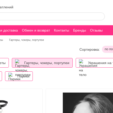
чатлений
и доставка
Обмен и возврат
Контакты
Бренды
Отзывы
ть
ары
Гартеры, чокеры, портупеи
по п
Сортировка:
еты
Гартеры, чокеры, портупеи
Украшения на 
Парики