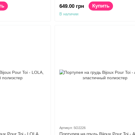
подвязка с сердечком
ть
Купить
649.00 грн
В наличии
Артикул: SO2226
oux Pour Toi - LOLA,
Портупея на грудь Bijoux Pour Toi -