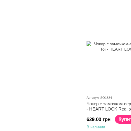
Артикул: SO1884
Чокер с замочком-серд
- HEART LOCK Red, э
Купи
629.00 грн
В наличии