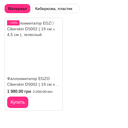
Материал
Киберкожа, пластик
−10%
Фаллоимитатор EGZO
Ciberskin DS002 ( 19 см х
4,5 см )
1 980.00 грн
2 200.00 грн
Купить