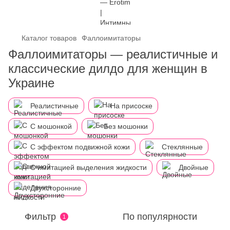
Каталог товаров
Фаллоимитаторы
Фаллоимитаторы — реалистичные и
классические дилдо для женщин в
Украине
Реалистичные
На присоске
С мошонкой
Без мошонки
С эффектом подвижной кожи
Стеклянные
С имитацией выделения жидкости
Двойные
Двухсторонние
Фильтр
По популярности
1