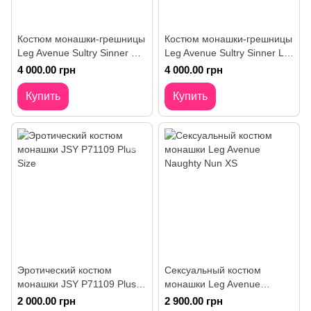
Костюм монашки-грешницы
Костюм монашки-грешницы
Leg Avenue Sultry Sinner S,
Leg Avenue Sultry Sinner L,
платье, головной убор,
платье, головной убор,
4 000.00 грн
4 000.00 грн
воротник
воротник
Купить
Купить
Эротический костюм
Сексуальный костюм
монашки JSY P71109 Plus
монашки Leg Avenue
Size
Naughty Nun XS
2 000.00 грн
2 900.00 грн