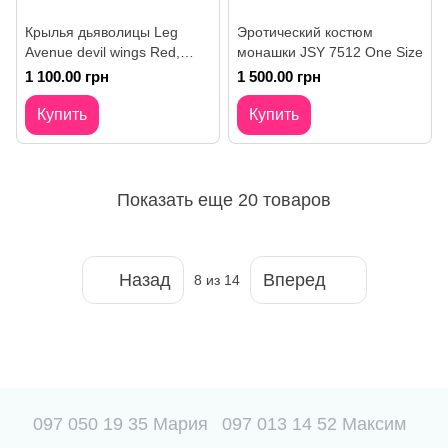
Крылья дьяволицы Leg
Эротический костюм
Avenue devil wings Red,
монашки JSY 7512 One Size
настоящие перья
1 100.00 грн
1 500.00 грн
Купить
Купить
Показать еще 20 товаров
Назад
Вперед
8
из 14
097 050 19 35 Мария
097 013 14 52 Максим