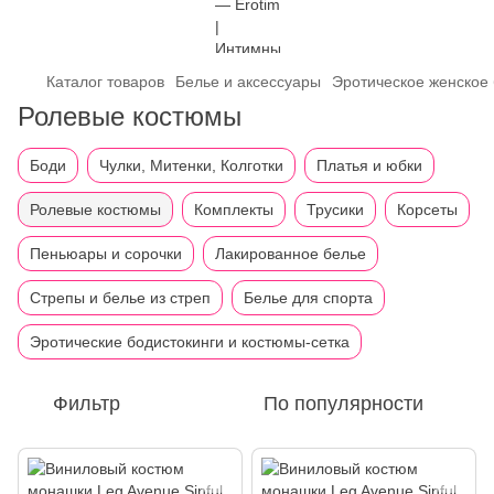
Каталог товаров
Белье и аксессуары
Эротическое женское
Ролевые костюмы
Боди
Чулки, Митенки, Колготки
Платья и юбки
Ролевые костюмы
Комплекты
Трусики
Корсеты
Пеньюары и сорочки
Лакированное белье
Стрепы и белье из стреп
Белье для спорта
Эротические бодистокинги и костюмы-сетка
Фильтр
По популярности