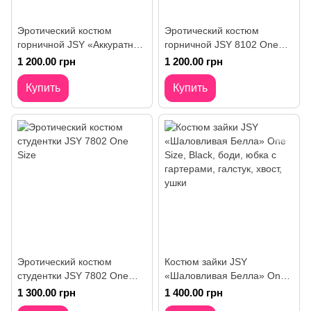
Эротический костюм
Эротический костюм
горничной JSY «Аккуратная
горничной JSY 8102 One
Сара» One Size, платье,
Size
1 200.00 грн
1 200.00 грн
трусики, перчатки, фартук,
жабо
Купить
Купить
Эротический костюм
Костюм зайки JSY
студентки JSY 7802 One
«Шаловливая Белла» One
Size
Size, Black, боди, юбка с
1 300.00 грн
1 400.00 грн
гартерами, галстук, хвост,