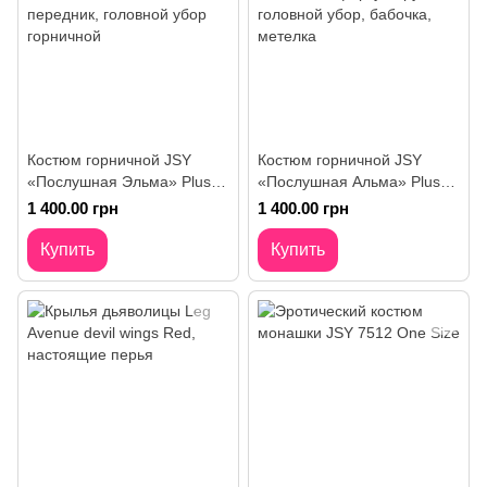
Костюм горничной JSY
Костюм горничной JSY
«Послушная Эльма» Plus
«Послушная Альма» Plus
Size Black, платье,
Size Black, фартук, трусики,
1 400.00 грн
1 400.00 грн
передник, головной убор
головной убор, бабочка,
горничной
метелка
Купить
Купить