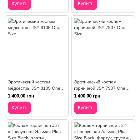
ушки
Купить
Купить
Эротический костюм
Эротический костюм
медсестры JSY 8105 One
горничной JSY 7907 One
Size
Size
1 400.00 грн
1 400.00 грн
Купить
Купить