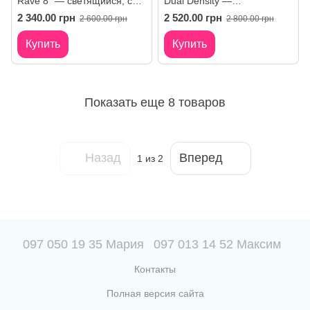
Rave 8″ — светящийся, с
Dual Density —
присоской и вибропулей
силиконовый с вибропулей
2 340.00 грн
2 520.00 грн
2 600.00 грн
2 800.00 грн
и присоской
Купить
Купить
Показать еще 8 товаров
Назад
Вперед
1
из 2
097 050 19 35 Мария
097 013 14 52 Максим
Контакты
Полная версия сайта