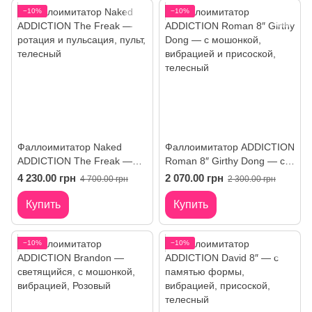
−10%
−10%
Фаллоимитатор Naked
Фаллоимитатор ADDICTION
ADDICTION The Freak —
Roman 8″ Girthy Dong — с
ротация и пульсация, пульт
мошонкой, вибрацией и
4 230.00 грн
2 070.00 грн
4 700.00 грн
2 300.00 грн
присоской
Купить
Купить
−10%
−10%