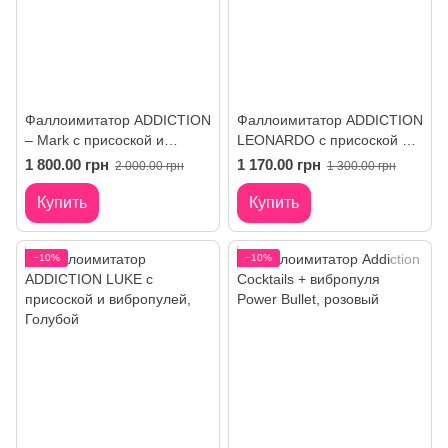
Фаллоимитатор ADDICTION
Фаллоимитатор ADDICTION
– Mark с присоской и
LEONARDO с присоской и
поддержкой страпона
вибропулей
1 800.00 грн
1 170.00 грн
2 000.00 грн
1 300.00 грн
Купить
Купить
−10%
−10%