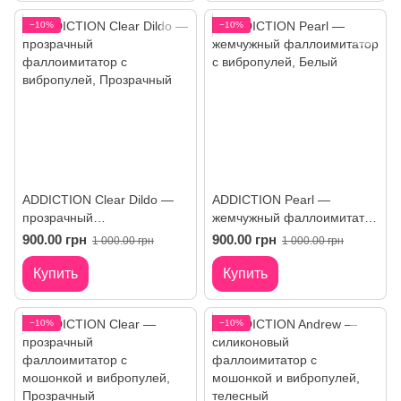
−10%
−10%
ADDICTION Clear Dildo —
ADDICTION Pearl —
прозрачный
жемчужный фаллоимитатор
фаллоимитатор с
с вибропулей
900.00 грн
900.00 грн
1 000.00 грн
1 000.00 грн
вибропулей
Купить
Купить
−10%
−10%