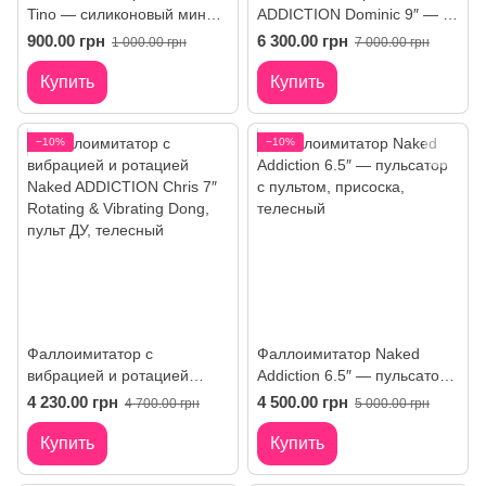
Tino — силиконовый мини-
ADDICTION Dominic 9″ — с
дилдо с присоской
пульсацией и пультом
900.00 грн
6 300.00 грн
1 000.00 грн
7 000.00 грн
Купить
Купить
−10%
−10%
Фаллоимитатор с
Фаллоимитатор Naked
вибрацией и ротацией
Addiction 6.5″ — пульсатор
Naked ADDICTION Chris 7″
с пультом, присоска
4 230.00 грн
4 500.00 грн
4 700.00 грн
5 000.00 грн
Rotating & Vibrating Dong,
пульт ДУ
Купить
Купить