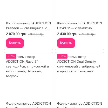
Фаллоимитатор ADDICTION
Фаллоимитатор ADDICTION
Brandon — светящийся, с
David 8″ — с памятью
мошонкой, вибрацией
формы, вибрацией,
2 070.00 грн
2 430.00 грн
2 300.00 грн
2 700.00 грн
присоской
Купить
Купить
−10%
−10%
Фаллоимитатор ADDICTION
Фаллоимитатор ADDICTION