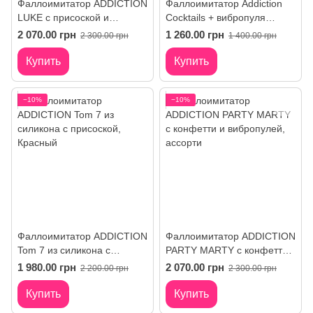
Фаллоимитатор ADDICTION
Фаллоимитатор Addiction
LUKE с присоской и
Cocktails + вибропуля
вибропулей
Power Bullet, розовый
2 070.00 грн
1 260.00 грн
2 300.00 грн
1 400.00 грн
Купить
Купить
−10%
−10%
Фаллоимитатор ADDICTION
Фаллоимитатор ADDICTION
Tom 7 из силикона с
PARTY MARTY с конфетти
присоской
и вибропулей
1 980.00 грн
2 070.00 грн
2 200.00 грн
2 300.00 грн
Купить
Купить