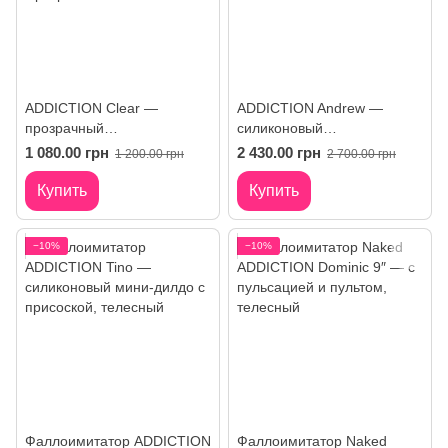
ADDICTION Clear —
ADDICTION Andrew —
прозрачный
силиконовый
фаллоимитатор с
фаллоимитатор с
1 080.00 грн
2 430.00 грн
1 200.00 грн
2 700.00 грн
мошонкой и вибропулей
мошонкой и вибропулей
Купить
Купить
−10%
−10%
Фаллоимитатор ADDICTION
Фаллоимитатор Naked