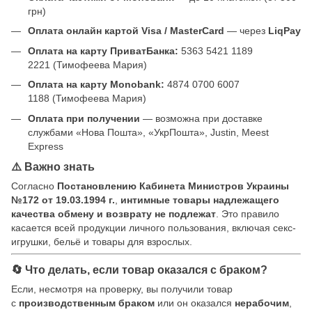
грн)
Оплата онлайн картой Visa / MasterCard
— через
LiqPay
Оплата на карту ПриватБанка:
5363 5421 1189
2221 (Тимофеева Мария)
Оплата на карту Monobank:
4874 0700 6007
1188 (Тимофеева Мария)
Оплата при получении
— возможна при доставке
службами «Нова Пошта», «УкрПошта», Justin, Meest
Express
⚠️ Важно знать
Согласно
Постановлению Кабинета Министров Украины
№172 от 19.03.1994 г.
,
интимные товары надлежащего
качества обмену и возврату не подлежат
. Это правило
касается всей продукции личного пользования, включая секс-
игрушки, бельё и товары для взрослых.
🔄 Что делать, если товар оказался с браком?
Если, несмотря на проверку, вы получили товар
с
производственным браком
или он оказался
нерабочим
,