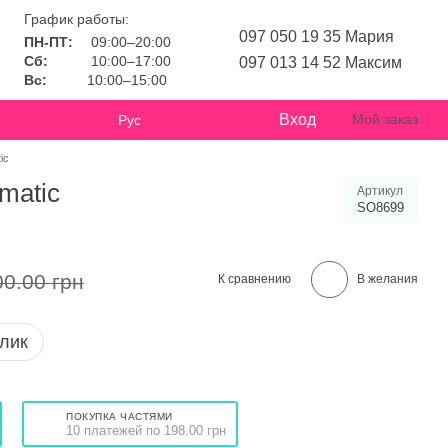
График работы:
097 050 19 35 Мария
ПН-ПТ:
09:00–20:00
Сб:
10:00–17:00
097 013 14 52 Максим
Вс:
10:00–15:00
Вход
Мой заказ
Рус
ic
matic
Артикул
SO8699
00.00 грн
К сравнению
В желания
клик
ПОКУПКА ЧАСТЯМИ
10 платежей по 198.00 грн