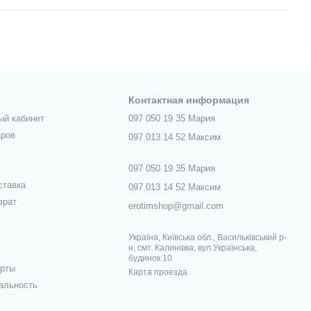
Контактная информация
ый кабинет
097 050 19 35 Мария
аров
097 013 14 52 Максим
097 050 19 35 Мария
ставка
097 013 14 52 Максим
врат
erotimshop@gmail.com
Україна, Київська обл., Васильківський р-
н, смт. Калинівка, вул.Українська,
будинок 10
ерты
Карта проезда
альность