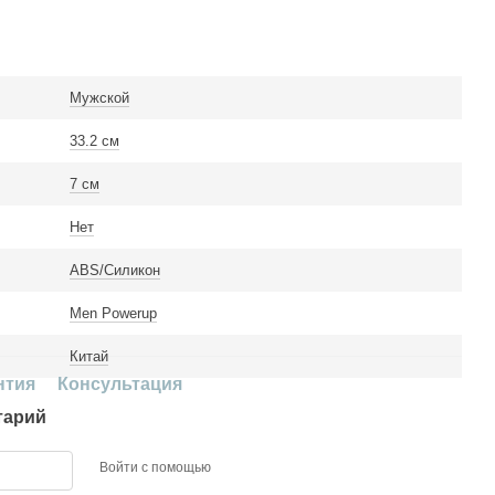
Мужской
33.2 см
7 см
Нет
ABS/Силикон
Men Powerup
Китай
нтия
Консультация
тарий
Войти с помощью