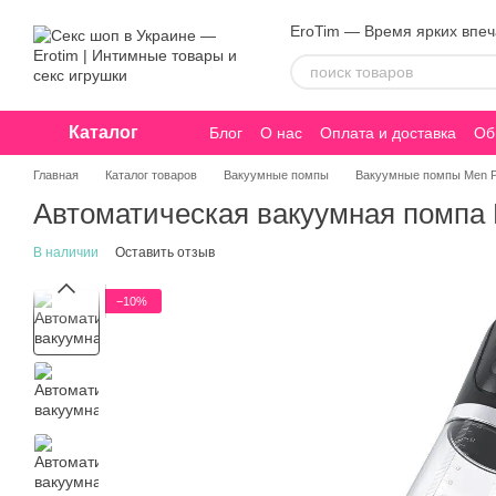
Перейти к основному контенту
EroTim — Время ярких впе
Каталог
Блог
О нас
Оплата и доставка
Об
Конфиденциальность
Главная
Каталог товаров
Вакуумные помпы
Вакуумные помпы Men 
Автоматическая вакуумная помпа M
В наличии
Оставить отзыв
−10%