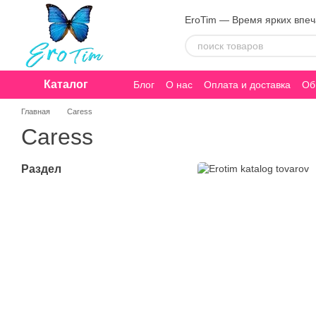
Перейти к основному контенту
EroTim — Время ярких впе
Каталог
Блог
О нас
Оплата и доставка
Об
Конфиденциальность
Главная
Caress
Caress
Раздел