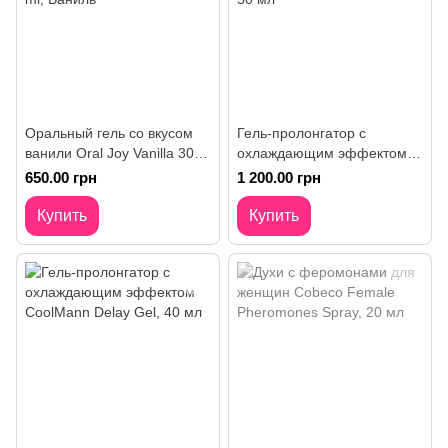
Оральный гель со вкусом
Гель-пролонгатор с
ванили Oral Joy Vanilla 30
охлаждающим эффектом
(мл) от Cobeco Pharma
Big Boy Golden Delay Gel,
650.00 грн
1 200.00 грн
50 мл
Купить
Купить