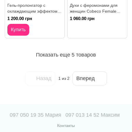
Гель-пролонгатор с
Духи с феромонами для
охлаждающим эффектом
женщин Cobeco Female
CoolMann Delay Gel, 40 мл
Pheromones Spray, 20 мл
1 200.00 грн
1 060.00 грн
Купить
Показать еще 5 товаров
Назад
Вперед
1
из 2
097 050 19 35 Мария
097 013 14 52 Максим
Контакты