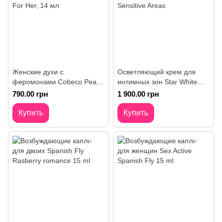
Женские духи с
Осветляющий крем для
феромонами Cobeco Pearl
интимных зон Star White
Pheromones Eau De Parfum
Lightening Cream For
790.00 грн
1 900.00 грн
For Her, 14 мл
Sensitive Areas
Купить
Купить