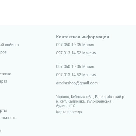
Контактная информация
ый кабинет
097 050 19 35 Мария
аров
097 013 14 52 Максим
097 050 19 35 Мария
ставка
097 013 14 52 Максим
врат
erotimshop@gmail.com
Україна, Київська обл., Васильківський р-
н, смт. Калинівка, вул.Українська,
будинок 10
ерты
Карта проезда
альность
х