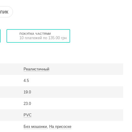
клик
ПОКУПКА ЧАСТЯМИ
10 платежей по 135.00 грн
Реалистичный
4.5
19.0
23.0
PVC
Без мошонки
,
На присоске