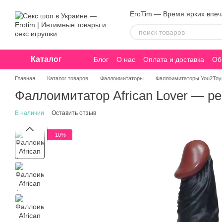
Перейти к основному контенту
EroTim — Время ярких впе
Каталог
Блог
О нас
Оплата и доставка
Об
Конфиденциальность
Главная
Каталог товаров
Фаллоимитаторы
Фаллоимитаторы You2Toy
Фаллоимитатор African Lover — р
В наличии
Оставить отзыв
−10%