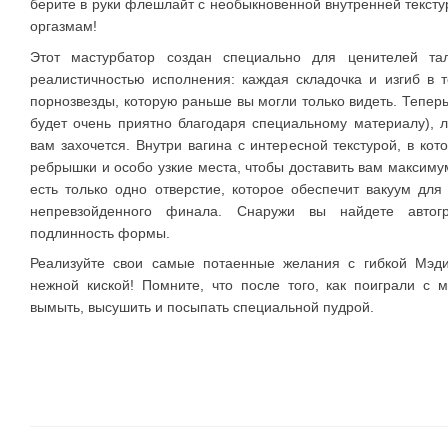
берите в руки флешлайт с необыкновенной внутренней тексту
оргазмам!
Этот мастурбатор создан специально для ценителей та
реалистичностью исполнения: каждая складочка и изгиб в т
порнозвезды, которую раньше вы могли только видеть. Теперь
будет очень приятно благодаря специальному материалу), ла
вам захочется. Внутри вагина с интересной текстурой, в ко
ребрышки и особо узкие места, чтобы доставить вам максиму
есть только одно отверстие, которое обеспечит вакуум д
непревзойденного финала. Снаружи вы найдете автог
подлинность формы.
Реализуйте свои самые потаенные желания с гибкой Мэди
нежной киской! Помните, что после того, как поиграли с 
вымыть, высушить и посыпать специальной пудрой.