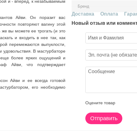
рой и - вперед, к незабываемым
Бренд
Доставка
Оплата
Гара
лантов Айви. Он поразит вас
Новый отзыв или коммен
очности повторяют вагину этой
 же вы можете ее трогать (и это
скать и входить в нее так, как
торой перемежаются выпуклости,
м удовольствия. В мастурбаторе
ля еще более ярких ощущений и
раф Айви, что подтверждает
сон Айви и ее всегда готовой
мастурбатором, его необходимо
Оцените товар
Отправить