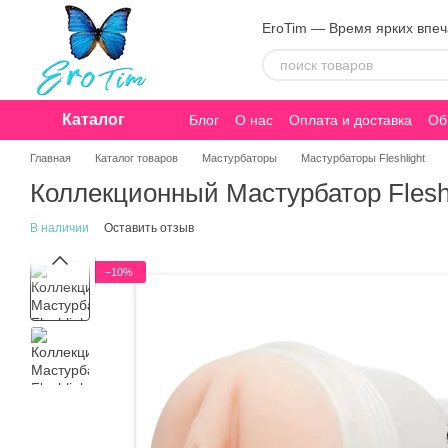
Перейти к основному контенту
EroTim — Время ярких впе
Каталог
Блог
О нас
Оплата и доставка
Об
Конфиденциальность
Главная
Каталог товаров
Мастурбаторы
Мастурбаторы Fleshlight
Коллекционный Мастурбатор Fleshli
В наличии
Оставить отзыв
−10%