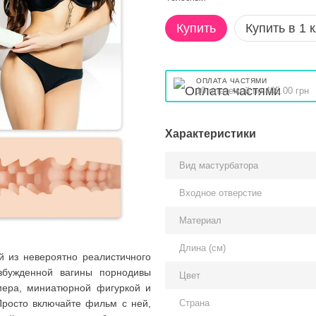
Купить
Купить в 1 
ОПЛАТА ЧАСТЯМИ
10 платежей по 405.00 грн
Характеристики
Вид мастурбатора
Входное отверстие
Материал
Длина (см)
ый из невероятно реалистичного
озбужденной вагины порнодивы
Цвет
мера, миниатюрной фигуркой и
Страна
Просто включайте фильм с ней,