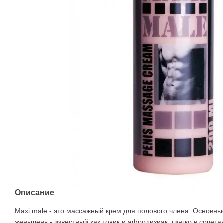
Описание
Maxi male - это массажный крем для полового члена. Основн
женьшень - известный как тоник и афродизиак, гингко в сочета