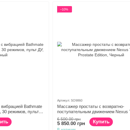
−10%
Артикул: SO9860
 вибрацией Bathmate
Массажер простаты с возвратно-
а, 30 режимов, пульт
поступательным движением Nexus T
Prostate Edition
6 500.00 грн
ить
Купить
5 850.00 грн
В наличии