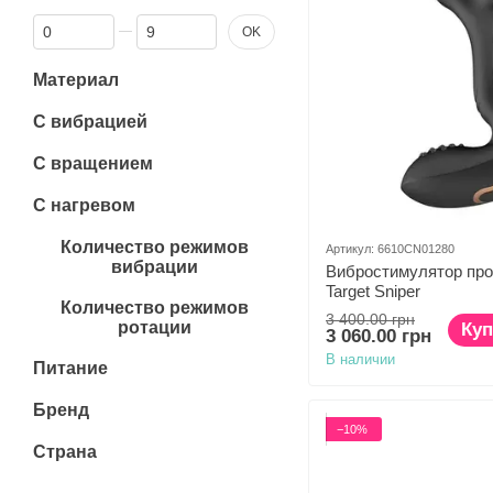
От Диаметр (см)
До Диаметр (см)
OK
Материал
С вибрацией
С вращением
С нагревом
Количество режимов
Артикул: 6610CN01280
вибрации
Вибростимулятор прос
Target Sniper
Количество режимов
3 400.00 грн
ротации
Куп
3 060.00 грн
В наличии
Питание
Бренд
−10%
Страна