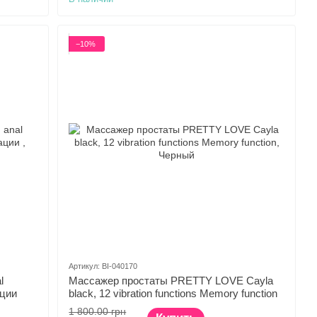
−10%
Артикул: BI-040170
l
Массажер простаты PRETTY LOVE Cayla
ации
black, 12 vibration functions Memory function
1 800.00 грн