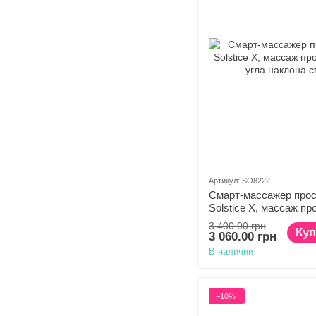
Артикул: SO8222
Смарт-массажер прос
Solstice X, массаж п
угла наклона ствола
3 400.00 грн
Куп
3 060.00 грн
В наличии
−10%