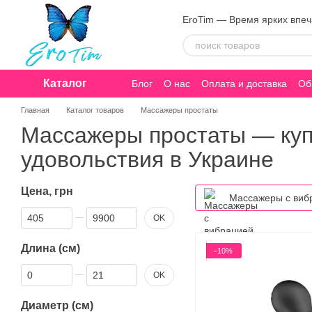
Перейти к основному контенту
EroTim — Время ярких впе
Каталог
Блог
О нас
Оплата и доставка
Об
Конфиденциальность
Главная
Каталог товаров
Массажеры простаты
Массажеры простаты — куп
удовольствия в Украине
Цена, грн
Массажеры с виб
От Цена, грн
До Цена, грн
OK
Длина (см)
−10%
От Длина (см)
До Длина (см)
OK
Диаметр (см)