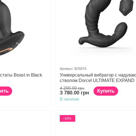
Артикул: SO5074
таты Beast in Black
Универсальный вибратор с надува
стволом Dorcel ULTIMATE EXPAND
4 200.00 грн
ить
Купить
3 780.00 грн
В наличии
−10%