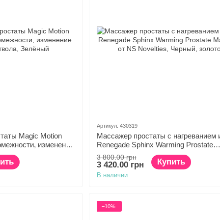
Артикул: 430319
таты Magic Motion
Массажер простаты с нагреванием 
ромежности, изменение
Renegade Sphinx Warming Prostate
Massager от NS Novelties
3 800.00 грн
ить
Купить
3 420.00 грн
В наличии
−10%