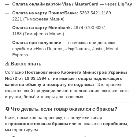
Оплата онлайн картой Visa / MasterCard
— через
LiqPay
Оплата на карту ПриватБанка:
5363 5421 1189
2221 (Тимофеева Мария)
Оплата на карту Monobank:
4874 0700 6007
1188 (Тимофеева Мария)
Оплата при получении
— возможна при доставке
службами «Нова Пошта», «УкрПошта», Justin, Meest
Express
⚠️ Важно знать
Согласно
Постановлению Кабинета Министров Украины
№172 от 19.03.1994 г.
,
интимные товары надлежащего
качества обмену и возврату не подлежат
. Это правило
касается всей продукции личного пользования, включая секс-
игрушки, бельё и товары для взрослых.
🔄 Что делать, если товар оказался с браком?
Если, несмотря на проверку, вы получили товар
с
производственным браком
или он оказался
нерабочим
,
мы гарантируем: