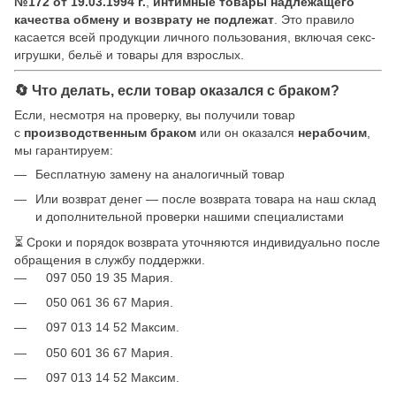
№172 от 19.03.1994 г.
,
интимные товары надлежащего
качества обмену и возврату не подлежат
. Это правило
касается всей продукции личного пользования, включая секс-
игрушки, бельё и товары для взрослых.
🔄 Что делать, если товар оказался с браком?
Если, несмотря на проверку, вы получили товар
с
производственным браком
или он оказался
нерабочим
,
мы гарантируем:
Бесплатную замену на аналогичный товар
Или возврат денег — после возврата товара на наш склад
и дополнительной проверки нашими специалистами
⏳ Сроки и порядок возврата уточняются индивидуально после
обращения в службу поддержки.
097 050 19 35 Мария.
050 061 36 67 Мария.
097 013 14 52 Максим.
050 601 36 67 Мария.
097 013 14 52 Максим.