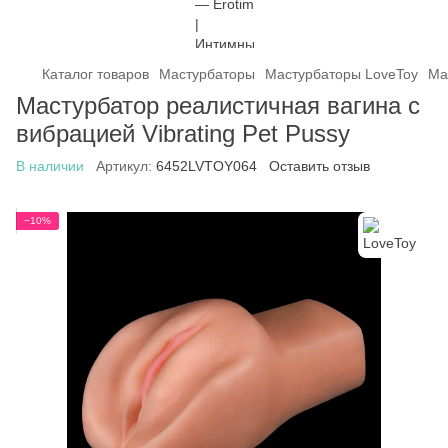
Каталог товаров
Мастурбаторы
Мастурбаторы LoveToy
Ма
Мастурбатор реалистичная вагина с
вибрацией Vibrating Pet Pussy
В наличии
Артикул:
6452LVTOY064
Оставить отзыв
−10%