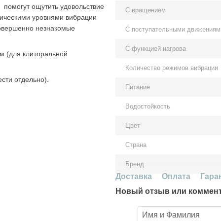
а помогут ощутить удовольствие
С вращением
тическими уровнями вибрации
совершенно незнакомые
С поступательными движениям
С функцией нагрева
ом (для клиторальной
Количество режимов вибрации
ести отдельно).
Питание
Водостойкость
Цвет
Страна
Бренд
Доставка
Оплата
Гара
Новый отзыв или коммен