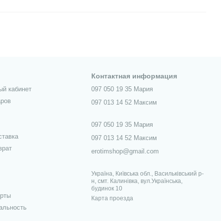
Контактная информация
ый кабинет
097 050 19 35 Мария
аров
097 013 14 52 Максим
097 050 19 35 Мария
ставка
097 013 14 52 Максим
врат
erotimshop@gmail.com
Україна, Київська обл., Васильківський р-
н, смт. Калинівка, вул.Українська,
будинок 10
ерты
Карта проезда
альность