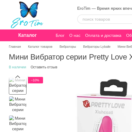
Перейти к основному контенту
EroTim — Время ярких впе
Каталог
Блог
О нас
Оплата и доставка
Об
Конфиденциальность
Главная
Каталог товаров
Вибраторы
Вибраторы Lybaile
Мини Вибр
Мини Вибратор серии Pretty Love X
В наличии
Оставить отзыв
−10%