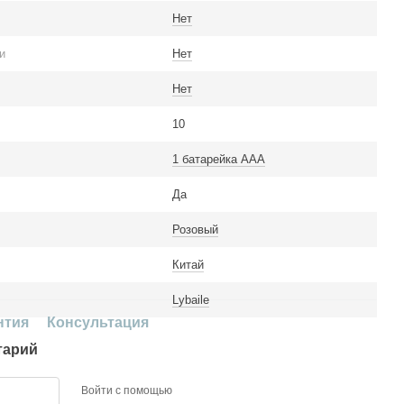
Нет
и
Нет
Нет
10
1 батарейка ААА
Да
Розовый
Китай
Lybaile
нтия
Консультация
тарий
Войти с помощью