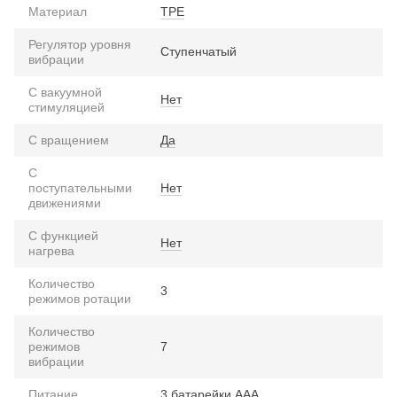
Материал
TPE
Регулятор уровня
Ступенчатый
вибрации
С вакуумной
Нет
стимуляцией
С вращением
Да
С
поступательными
Нет
движениями
С функцией
Нет
нагрева
Количество
3
режимов ротации
Количество
режимов
7
вибрации
Питание
3 батарейки ААА