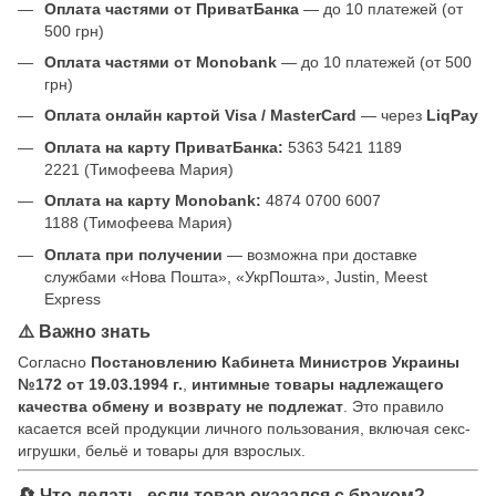
Оплата частями от ПриватБанка
— до 10 платежей (от
500 грн)
Оплата частями от Monobank
— до 10 платежей (от 500
грн)
Оплата онлайн картой Visa / MasterCard
— через
LiqPay
Оплата на карту ПриватБанка:
5363 5421 1189
2221 (Тимофеева Мария)
Оплата на карту Monobank:
4874 0700 6007
1188 (Тимофеева Мария)
Оплата при получении
— возможна при доставке
службами «Нова Пошта», «УкрПошта», Justin, Meest
Express
⚠️ Важно знать
Согласно
Постановлению Кабинета Министров Украины
№172 от 19.03.1994 г.
,
интимные товары надлежащего
качества обмену и возврату не подлежат
. Это правило
касается всей продукции личного пользования, включая секс-
игрушки, бельё и товары для взрослых.
🔄 Что делать, если товар оказался с браком?