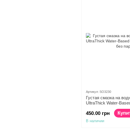
Артикул: SO3230
Густая смазка на вод
UltraThick Water-Base
мл) без парабенов
Купи
450.00 грн
В наличии