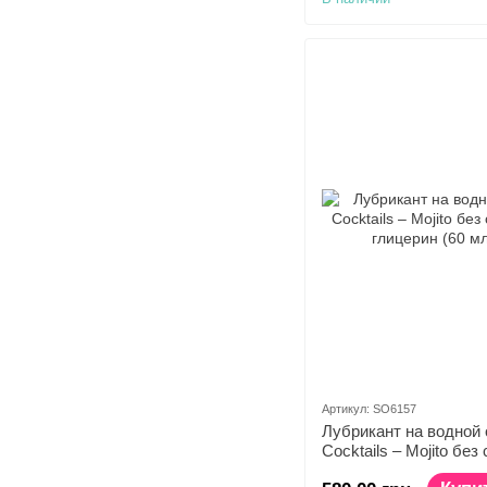
Артикул: SO6157
Лубрикант на водной
Cocktails – Mojito бе
глицерин (60 мл)