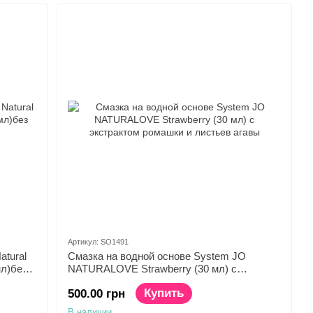
Артикул: SO1491
atural
Смазка на водной основе System JO
мл)без
NATURALOVE Strawberry (30 мл) с
экстрактом ромашки и листьев агавы
Купить
500.00 грн
В наличии