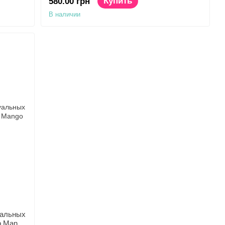
Купить
580.00 грн
В наличии
уальных
p Mango