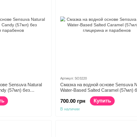
Артикул: SO3220
ове Sensuva Natural
Смазка на водной основе Sensuva N
ndy (57мл) без
Water-Based Salted Caramel (57мл) 
ов
глицерина и парабенов
ть
Купить
700.00 грн
В наличии