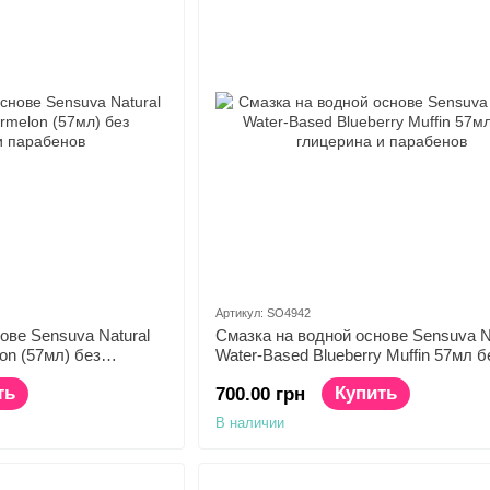
Артикул: SO4942
ове Sensuva Natural
Смазка на водной основе Sensuva N
on (57мл) без
Water-Based Blueberry Muffin 57мл б
ов
глицерина и парабенов
ть
Купить
700.00 грн
В наличии