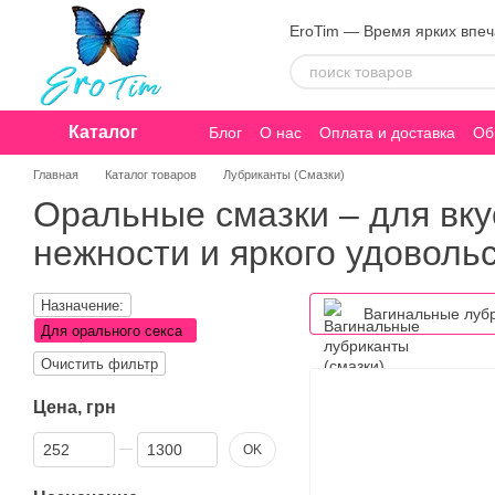
Перейти к основному контенту
EroTim — Время ярких впе
Каталог
Блог
О нас
Оплата и доставка
Об
Конфиденциальность
Главная
Каталог товаров
Лубриканты (Смазки)
Оральные смазки – для вку
нежности и яркого удоволь
Назначение:
Вагинальные лубр
Для орального секса
Очистить фильтр
Цена, грн
От Цена, грн
До Цена, грн
OK