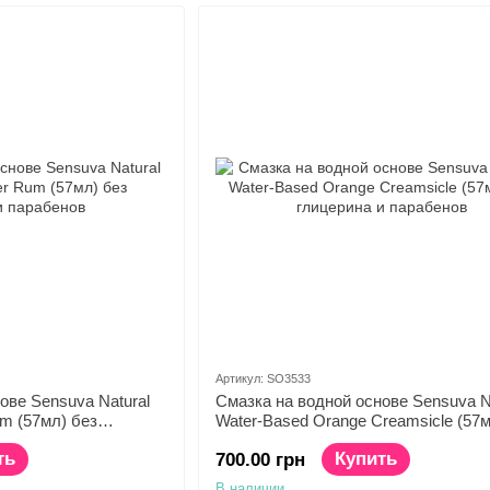
Артикул: SO3533
ове Sensuva Natural
Смазка на водной основе Sensuva N
um (57мл) без
Water-Based Orange Creamsicle (57
ов
глицерина и парабенов
ть
Купить
700.00 грн
В наличии