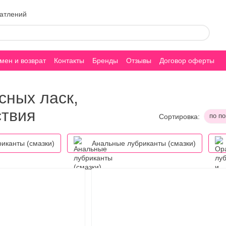
чатлений
мен и возврат
Контакты
Бренды
Отзывы
Договор оферты
сных ласк,
ствия
по п
Сортировка:
иканты (смазки)
Анальные лубриканты (смазки)