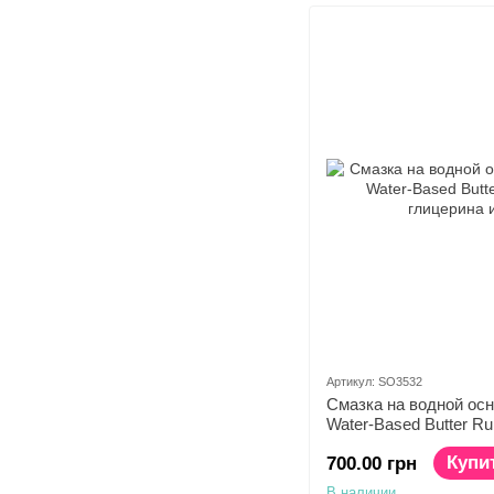
Артикул: SO3532
Смазка на водной осн
Water-Based Butter R
глицерина и парабен
Купи
700.00 грн
В наличии