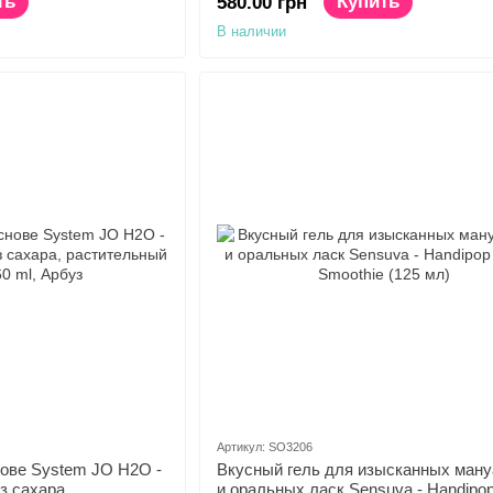
ть
Купить
580.00 грн
В наличии
Артикул: SO3206
нове System JO H2O -
Вкусный гель для изысканных ман
з сахара,
и оральных ласк Sensuva - Handipo