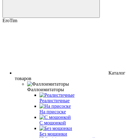
EroTim
Каталог
товаров
Фаллоимитаторы
Реалистичные
На присоске
С мошонкой
Без мошонки