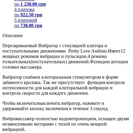
по
1 230.00 грн
4 платежа
по
922.50 грн
5 платежей
по
738.00 грн
Описание
Перезаряжаемый Вибратор с стиуляцией клитора и
поступательными движениями Pretty Love Andrian.Имеет12
мощных режимов вибрации и пульсации.4 режима
толкательных(поступательных) движений.Функцию ротации
головки массажера.
Вибратор снабжен клиторальным стимулятором в форме
забавного кролика. Так же присутствует функция контроля
интенсивности для каждой клиторальной вибрации и
контроль скорости для каждого движения.
Чтобы включить/выключить вибратор, нажмите и
удерживайте кнопку включения в течение 3 секунд.
Вибромассажер полностью водонепроницаем, оснащен двумя
независимыми моторами с тихой но очень мощной
вибрацией.