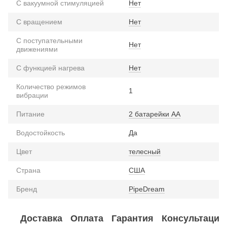
С вакуумной стимуляцией
Нет
С вращением
Нет
С поступательными
Нет
движениями
С функцией нагрева
Нет
Количество режимов
1
вибрации
Питание
2 батарейки АА
Водостойкость
Да
Цвет
телесный
Страна
США
Бренд
PipeDream
Доставка
Оплата
Гарантия
Консультация