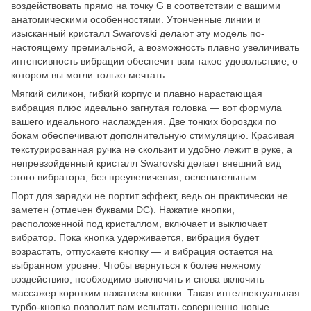
воздействовать прямо на точку G в соответствии с вашими
анатомическими особенностями. Утонченные линии и
изысканный кристалл Swarovski делают эту модель по-
настоящему премиальной, а возможность плавно увеличивать
интенсивность вибрации обеспечит вам такое удовольствие, о
котором вы могли только мечтать.
Мягкий силикон, гибкий корпус и плавно нарастающая
вибрация плюс идеально загнутая головка — вот формула
вашего идеального наслаждения. Две тонких бороздки по
бокам обеспечивают дополнительную стимуляцию. Красивая
текстурированная ручка не скользит и удобно лежит в руке, а
непревзойденный кристалл Swarovski делает внешний вид
этого вибратора, без преувеличения, ослепительным.
Порт для зарядки не портит эффект, ведь он практически не
заметен (отмечен буквами DC). Нажатие кнопки,
расположенной под кристаллом, включает и выключает
вибратор. Пока кнопка удерживается, вибрация будет
возрастать, отпускаете кнопку — и вибрация остается на
выбранном уровне. Чтобы вернуться к более нежному
воздействию, необходимо выключить и снова включить
массажер коротким нажатием кнопки. Такая интеллектуальная
турбо-кнопка позволит вам испытать совершенно новые