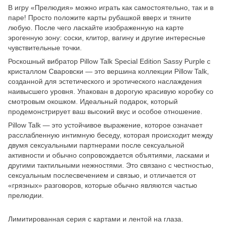
В игру «Прелюдия» можно играть как самостоятельно, так и в
паре! Просто положите карты рубашкой вверх и тяните
любую. После чего ласкайте изображенную на карте
эрогенную зону: соски, клитор, вагину и другие интересные
чувствительные точки.
Роскошный вибратор Pillow Talk Special Edition Sassy Purple c
кристаллом Сваровски — это вершина коллекции Pillow Talk,
созданной для эстетического и эротического наслаждения
наивысшего уровня. Упакован в дорогую красивую коробку со
смотровым окошком. Идеальный подарок, который
продемонстрирует ваш высокий вкус и особое отношение.
Pillow Talk — это устойчивое выражение, которое означает
расслабленную интимную беседу, которая происходит между
двумя сексуальными партнерами после сексуальной
активности и обычно сопровождается объятиями, ласками и
другими тактильными нежностями. Это связано с честностью,
сексуальным послесвечением и связью, и отличается от
«грязных» разговоров, которые обычно являются частью
прелюдии.
Лимитированная серия с картами и лентой на глаза.