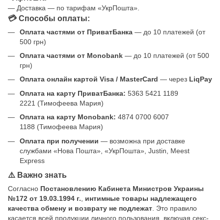
— Доставка — по тарифам «УкрПошта».
💳 Способы оплаты:
Оплата частями от ПриватБанка
— до 10 платежей (от
500 грн)
Оплата частями от Monobank
— до 10 платежей (от 500
грн)
Оплата онлайн картой Visa / MasterCard
— через
LiqPay
Оплата на карту ПриватБанка:
5363 5421 1189
2221 (Тимофеева Мария)
Оплата на карту Monobank:
4874 0700 6007
1188 (Тимофеева Мария)
Оплата при получении
— возможна при доставке
службами «Нова Пошта», «УкрПошта», Justin, Meest
Express
⚠️ Важно знать
Согласно
Постановлению Кабинета Министров Украины
№172 от 19.03.1994 г.
,
интимные товары надлежащего
качества обмену и возврату не подлежат
. Это правило
касается всей продукции личного пользования, включая секс-