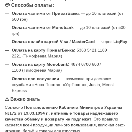
💳 Способы оплаты:
Оплата частями от ПриватБанка
— до 10 платежей (от
500 грн)
Оплата частями от Monobank
— до 10 платежей (от 500
грн)
Оплата онлайн картой Visa / MasterCard
— через
LiqPay
Оплата на карту ПриватБанка:
5363 5421 1189
2221 (Тимофеева Мария)
Оплата на карту Monobank:
4874 0700 6007
1188 (Тимофеева Мария)
Оплата при получении
— возможна при доставке
службами «Нова Пошта», «УкрПошта», Justin, Meest
Express
⚠️ Важно знать
Согласно
Постановлению Кабинета Министров Украины
№172 от 19.03.1994 г.
,
интимные товары надлежащего
качества обмену и возврату не подлежат
. Это правило
касается всей продукции личного пользования, включая секс-
игрушки, бельё и товары для взрослых.