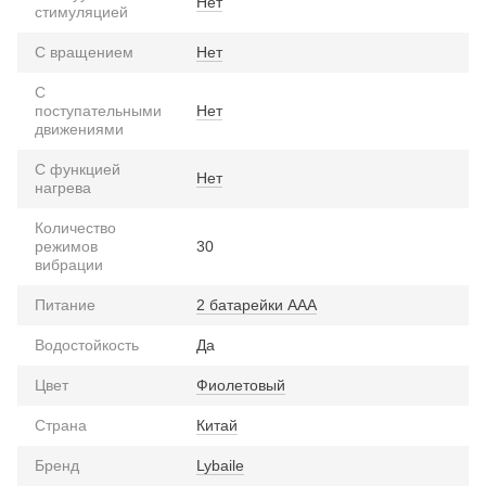
Нет
стимуляцией
С вращением
Нет
С
поступательными
Нет
движениями
С функцией
Нет
нагрева
Количество
режимов
30
вибрации
Питание
2 батарейки ААА
Водостойкость
Да
Цвет
Фиолетовый
Страна
Китай
Бренд
Lybaile