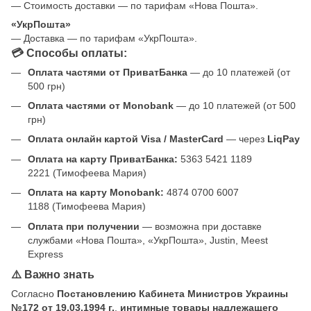
— Стоимость доставки — по тарифам «Нова Пошта».
«УкрПошта»
— Доставка — по тарифам «УкрПошта».
💳 Способы оплаты:
Оплата частями от ПриватБанка
— до 10 платежей (от
500 грн)
Оплата частями от Monobank
— до 10 платежей (от 500
грн)
Оплата онлайн картой Visa / MasterCard
— через
LiqPay
Оплата на карту ПриватБанка:
5363 5421 1189
2221 (Тимофеева Мария)
Оплата на карту Monobank:
4874 0700 6007
1188 (Тимофеева Мария)
Оплата при получении
— возможна при доставке
службами «Нова Пошта», «УкрПошта», Justin, Meest
Express
⚠️ Важно знать
Согласно
Постановлению Кабинета Министров Украины
№172 от 19.03.1994 г.
,
интимные товары надлежащего