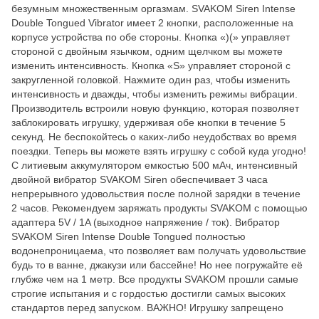
безумным множественным оргазмам. SVAKOM Siren Intense
Double Tongued Vibrator имеет 2 кнопки, расположенные на
корпусе устройства по обе стороны. Кнопка «)(» управляет
стороной с двойным язычком, одним щелчком вы можете
изменить интенсивность. Кнопка «S» управляет стороной с
закругленной головкой. Нажмите один раз, чтобы изменить
интенсивность и дважды, чтобы изменить режимы вибрации.
Производитель встроили новую функцию, которая позволяет
заблокировать игрушку, удерживая обе кнопки в течение 5
секунд. Не беспокойтесь о каких-либо неудобствах во время
поездки. Теперь вы можете взять игрушку с собой куда угодно!
С литиевым аккумулятором емкостью 500 мАч, интенсивный
двойной вибратор SVAKOM Siren обеспечивает 3 часа
непрерывного удовольствия после полной зарядки в течение
2 часов. Рекомендуем заряжать продукты SVAKOM с помощью
адаптера 5V / 1A (выходное напряжение / ток). Вибратор
SVAKOM Siren Intense Double Tongued полностью
водонепроницаема, что позволяет вам получать удовольствие
будь то в ванне, джакузи или бассейне! Но нее погружайте её
глубже чем на 1 метр. Все продукты SVAKOM прошли самые
строгие испытания и с гордостью достигли самых высоких
стандартов перед запуском. ВАЖНО! Игрушку запрещено