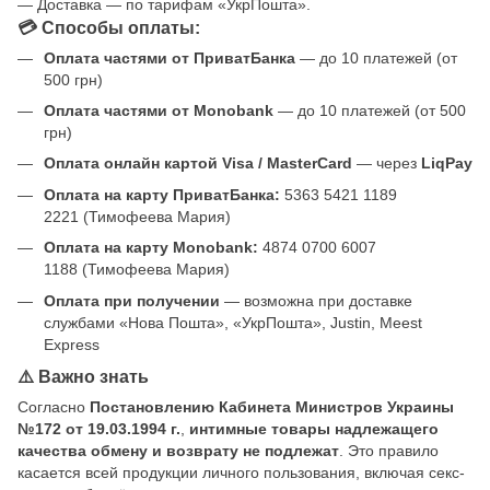
— Доставка — по тарифам «УкрПошта».
💳 Способы оплаты:
Оплата частями от ПриватБанка
— до 10 платежей (от
500 грн)
Оплата частями от Monobank
— до 10 платежей (от 500
грн)
Оплата онлайн картой Visa / MasterCard
— через
LiqPay
Оплата на карту ПриватБанка:
5363 5421 1189
2221 (Тимофеева Мария)
Оплата на карту Monobank:
4874 0700 6007
1188 (Тимофеева Мария)
Оплата при получении
— возможна при доставке
службами «Нова Пошта», «УкрПошта», Justin, Meest
Express
⚠️ Важно знать
Согласно
Постановлению Кабинета Министров Украины
№172 от 19.03.1994 г.
,
интимные товары надлежащего
качества обмену и возврату не подлежат
. Это правило
касается всей продукции личного пользования, включая секс-