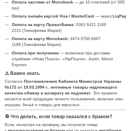
Оплата частями от Monobank
— до 10 платежей (от 500
грн)
Оплата онлайн картой Visa / MasterCard
— через
LiqPay
Оплата на карту ПриватБанка:
5363 5421 1189
2221 (Тимофеева Мария)
Оплата на карту Monobank:
4874 0700 6007
1188 (Тимофеева Мария)
Оплата при получении
— возможна при доставке
службами «Нова Пошта», «УкрПошта», Justin, Meest
Express
⚠️ Важно знать
Согласно
Постановлению Кабинета Министров Украины
№172 от 19.03.1994 г.
,
интимные товары надлежащего
качества обмену и возврату не подлежат
. Это правило
касается всей продукции личного пользования, включая секс-
игрушки, бельё и товары для взрослых.
🔄 Что делать, если товар оказался с браком?
Если, несмотря на проверку, вы получили товар
с
производственным браком
или он оказался
нерабочим
,