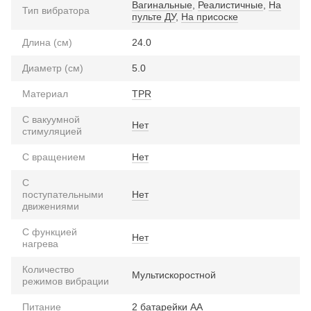
Вагинальные
,
Реалистичные
,
На
Тип вибратора
пульте ДУ
,
На присоске
Длина (см)
24.0
Диаметр (см)
5.0
Материал
TPR
С вакуумной
Нет
стимуляцией
С вращением
Нет
С
поступательными
Нет
движениями
С функцией
Нет
нагрева
Количество
Мультискоростной
режимов вибрации
Питание
2 батарейки АА