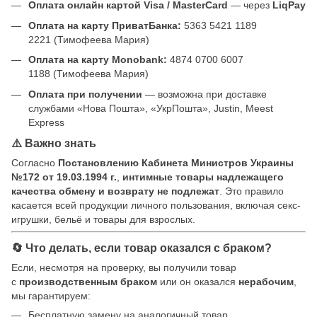
Оплата онлайн картой Visa / MasterCard
— через
LiqPay
Оплата на карту ПриватБанка:
5363 5421 1189
2221 (Тимофеева Мария)
Оплата на карту Monobank:
4874 0700 6007
1188 (Тимофеева Мария)
Оплата при получении
— возможна при доставке
службами «Нова Пошта», «УкрПошта», Justin, Meest
Express
⚠️ Важно знать
Согласно
Постановлению Кабинета Министров Украины
№172 от 19.03.1994 г.
,
интимные товары надлежащего
качества обмену и возврату не подлежат
. Это правило
касается всей продукции личного пользования, включая секс-
игрушки, бельё и товары для взрослых.
🔄 Что делать, если товар оказался с браком?
Если, несмотря на проверку, вы получили товар
с
производственным браком
или он оказался
нерабочим
,
мы гарантируем:
Бесплатную замену на аналогичный товар