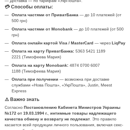
— Доставка — по тарифам «УкрПошта».
💳 Способы оплаты:
Оплата частями от ПриватБанка
— до 10 платежей (от
500 грн)
Оплата частями от Monobank
— до 10 платежей (от 500
грн)
Оплата онлайн картой Visa / MasterCard
— через
LiqPay
Оплата на карту ПриватБанка:
5363 5421 1189
2221 (Тимофеева Мария)
Оплата на карту Monobank:
4874 0700 6007
1188 (Тимофеева Мария)
Оплата при получении
— возможна при доставке
службами «Нова Пошта», «УкрПошта», Justin, Meest
Express
⚠️ Важно знать
Согласно
Постановлению Кабинета Министров Украины
№172 от 19.03.1994 г.
,
интимные товары надлежащего
качества обмену и возврату не подлежат
. Это правило
касается всей продукции личного пользования, включая секс-