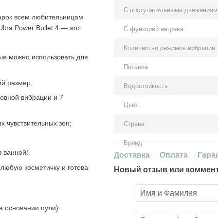
С поступательными движениям
арок всем любительницам
tra Power Bullet 4 — это:
С функцией нагрева
Количество режимов вибрации
ые можно использовать для
Питание
ий размер;
Водостойкость
ровной вибрации и 7
Цвет
х чувствительных зон;
Страна
Бренд
в ванной!
Доставка
Оплата
Гара
любую косметичку и готова
Новый отзыв или коммен
а основании пули).