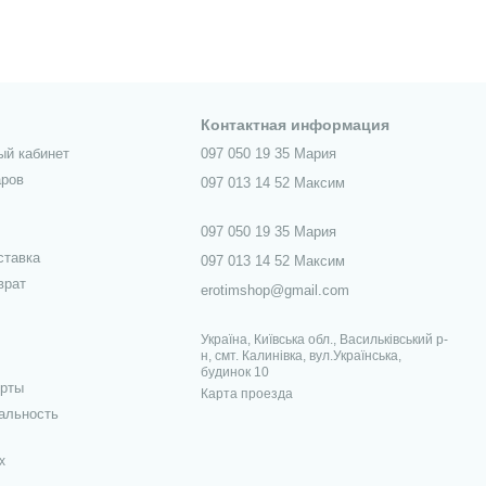
Контактная информация
ый кабинет
097 050 19 35 Мария
аров
097 013 14 52 Максим
097 050 19 35 Мария
ставка
097 013 14 52 Максим
врат
erotimshop@gmail.com
Україна, Київська обл., Васильківський р-
н, смт. Калинівка, вул.Українська,
будинок 10
ерты
Карта проезда
альность
х