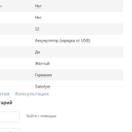
и
Нет
Нет
12
Аккумулятор (зарядка от USB)
Да
Жёлтый
Германия
Satisfyer
нтия
Консультация
тарий
Войти с помощью