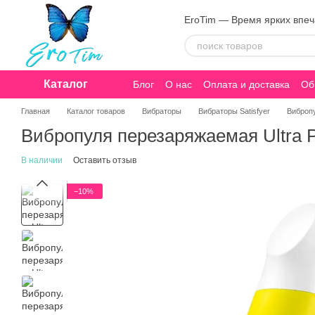
Перейти к основному контенту
EroTim — Время ярких впе
Каталог
Блог
О нас
Оплата и доставка
Об
Конфиденциальность
Главная
Каталог товаров
Вибраторы
Вибраторы Satisfyer
Вибропу
Вибропуля перезаряжаемая Ultra Po
В наличии
Оставить отзыв
−10%