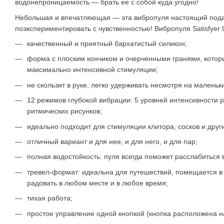
водонепроницаемость — брать ее с собой куда угодно!
Небольшая и впечатляющая — эта вибропуля настоящий под
поэкспериментировать с чувственностью! Вибропуля Satisfyer Ul
качественный и приятный бархатистый силикон;
форма с плоским кончиком и очерченными гранями, котор
максимально интенсивной стимуляции;
не скользит в руке, легко удерживать несмотря на маленьк
12 режимов глубокой вибрации: 5 уровней интенсивности 
ритмических рисунков;
идеально подходит для стимуляции клитора, сосков и други
отличный вариант и для нее, и для него, и для пар;
полная водостойкость: пуля всегда поможет расслабиться 
тревел-формат: идеальна для путешествий, помещается в 
радовать в любом месте и в любое время;
тихая работа;
простое управление одной кнопкой (кнопка расположена н