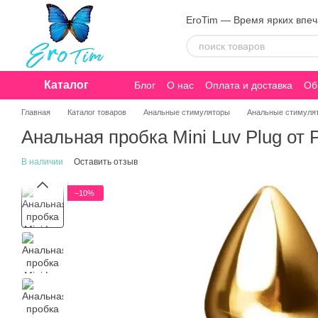
Перейти к основному контенту
EroTim — Время ярких впе
Каталог
Блог
О нас
Оплата и доставка
Об
Конфиденциальность
Главная
Каталог товаров
Анальные стимуляторы
Анальные стимуля
Анальная пробка Mini Luv Plug от 
В наличии
Оставить отзыв
−10%