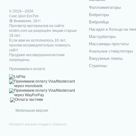
Фаллоимитаторы
© 2019—2026
Вибраторы
Секс Шоп EroTim
🔞 Внимание, 18+!
Виброяйца
Просмотр материалов на сайте
Насадки и Кольца на пен
erotim.com.ua разрешён лицам старше
18 лет.
Мастурбаторы
Если вам не исполнилось 18 лет,
Массажеры простаты
просим незамедлительно покинуть
сайт!
Анальные стимуляторы
Продажи несовершеннолетним
Вакуумные помпы
запрещены.
Страпоны
Принимаем к оплате
Мобильная версия
Интернет-магазин создан с Хорошоп