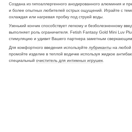
Создана из гипоаллергенного анодированного алюминия и пре
и более опытных любителей острых ощущений. Играйте с те
охлаждая или нагревая пробку под струей воды.
Узенький кончик способствует легкому и безболезненному вв
выполняет роль ограничителя. Fetish Fantasy Gold Mini Luv P
стимуляцию и удивит Вашего партнера заметным сверкающим
Для комфортного введения используйте
лубриканты
на любой 
промойте изделие в теплой водичке используя жидкое антиба
специальный
очиститель для интимных игрушек
.