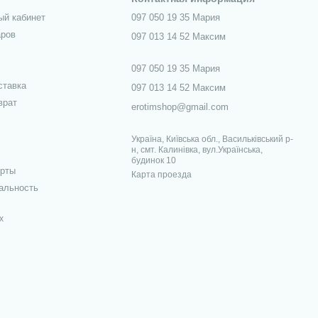
ый кабинет
097 050 19 35 Мария
аров
097 013 14 52 Максим
097 050 19 35 Мария
ставка
097 013 14 52 Максим
врат
erotimshop@gmail.com
Україна, Київська обл., Васильківський р-
н, смт. Калинівка, вул.Українська,
будинок 10
ерты
Карта проезда
альность
х