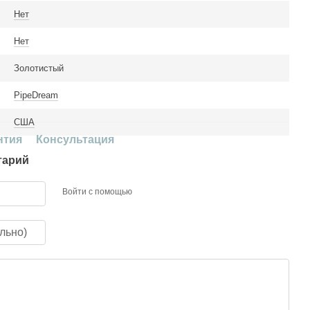
Нет
Нет
Золотистый
PipeDream
США
нтия
Консультация
тарий
Войти с помощью