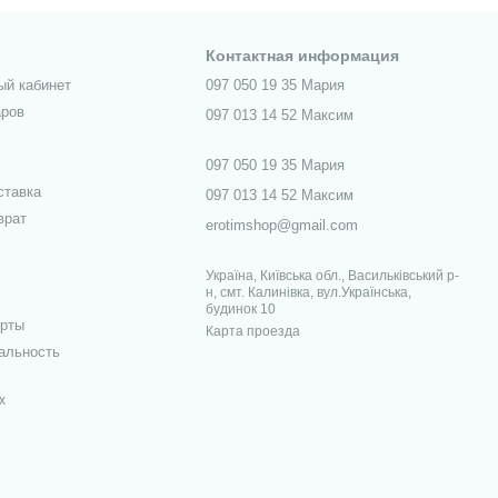
Контактная информация
ый кабинет
097 050 19 35 Мария
аров
097 013 14 52 Максим
097 050 19 35 Мария
ставка
097 013 14 52 Максим
врат
erotimshop@gmail.com
Україна, Київська обл., Васильківський р-
н, смт. Калинівка, вул.Українська,
будинок 10
ерты
Карта проезда
альность
х