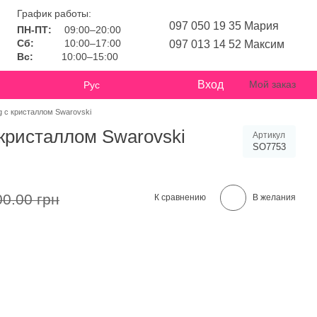
График работы:
097 050 19 35 Мария
ПН-ПТ:
09:00–20:00
Сб:
10:00–17:00
097 013 14 52 Максим
Вс:
10:00–15:00
Вход
Мой заказ
Рус
lug с кристаллом Swarovski
с кристаллом Swarovski
Артикул
SO7753
00.00 грн
К сравнению
В желания