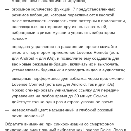
мощнее, чем в аналогичных игрушках;
огромное количество функций: 7 предустановленных
режимов вибрации, которые переключаются кнопкой,
плюс возможность создавать свои паттерны в приложении,
наслаждаться паттернами других пользователей,
вибрациями в ритме музыки и управлять вибратором
голосом;
передача управления на расстоянии: просто скачайте
вместе с партнером приложение Lovense Remote (есть
для Android и для iOs), и позволяйте ему создавать для
вас новые режимы вибрации, включать их и выключать,
устанавливать будильник и проводить видео и аудиосвязь;
шикарные перформансы для вебкама: через приложение
Lovense Connect (есть как для Android, так и для iOs)
можно сгенерировать уникальную ссылку для передачи
управления на любое время до 30 минут. Ссылка
действует только один раз и строго указанное время;
невероятный цвет: насыщенный и глубокий розовый,
почти неоновый!
Обратите внимание: при синхронизации со смартфоном
приложение видит данный вибратор как Lovense Dolce. Дело в