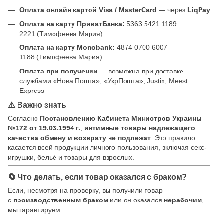
Оплата онлайн картой Visa / MasterCard
— через
LiqPay
Оплата на карту ПриватБанка:
5363 5421 1189
2221 (Тимофеева Мария)
Оплата на карту Monobank:
4874 0700 6007
1188 (Тимофеева Мария)
Оплата при получении
— возможна при доставке
службами «Нова Пошта», «УкрПошта», Justin, Meest
Express
⚠️ Важно знать
Согласно
Постановлению Кабинета Министров Украины
№172 от 19.03.1994 г.
,
интимные товары надлежащего
качества обмену и возврату не подлежат
. Это правило
касается всей продукции личного пользования, включая секс-
игрушки, бельё и товары для взрослых.
🔄 Что делать, если товар оказался с браком?
Если, несмотря на проверку, вы получили товар
с
производственным браком
или он оказался
нерабочим
,
мы гарантируем: